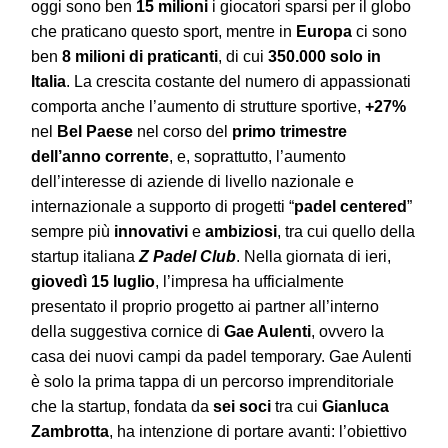
oggi sono ben
15 milioni
i giocatori sparsi per il globo
che praticano questo sport, mentre in
Europa
ci sono
ben
8 milioni di praticanti
, di cui
350.000 solo in
Italia
. La crescita costante del numero di appassionati
comporta anche l’aumento di strutture sportive,
+27%
nel
Bel Paese
nel corso del
primo trimestre
dell’anno corrente
, e, soprattutto, l’aumento
dell’interesse di aziende di livello nazionale e
internazionale a supporto di progetti “
padel centered
”
sempre più
innovativi
e
ambiziosi
, tra cui quello della
startup italiana
Z Padel Club
. Nella giornata di ieri,
giovedì 15 luglio
, l’impresa ha ufficialmente
presentato il proprio progetto ai partner all’interno
della suggestiva cornice di
Gae Aulenti
, ovvero la
casa dei nuovi campi da padel temporary. Gae Aulenti
è solo la prima tappa di un percorso imprenditoriale
che la startup, fondata da
sei soci
tra cui
Gianluca
Zambrotta
, ha intenzione di portare avanti: l’obiettivo