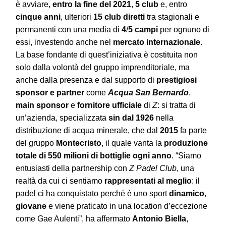
è avviare,
entro la fine del 2021
,
5 club
e, entro
cinque anni
, ulteriori
15 club diretti
tra stagionali e
permanenti con una media di
4
/
5 campi
per ognuno di
essi, investendo anche nel
mercato internazionale
.
La base fondante di quest’iniziativa è costituita non
solo dalla volontà del gruppo imprenditoriale, ma
anche dalla presenza e dal supporto di
prestigiosi
sponsor
e partner
come
Acqua
San Bernardo
,
main sponsor
e
fornitore ufficiale
di
Z
: si tratta di
un’azienda, specializzata
sin dal 1926
nella
distribuzione di acqua minerale, che dal
2015
fa parte
del gruppo
Montecristo
, il quale vanta la
produzione
totale di 550 milioni di bottiglie
ogni anno
. “Siamo
entusiasti della partnership con
Z Padel Club
, una
realtà da cui ci sentiamo
rappresentati al meglio
: il
padel ci ha conquistato perché è uno sport
dinamico
,
giovane
e viene praticato in una location d’eccezione
come Gae Aulenti”, ha affermato
Antonio Biella
,