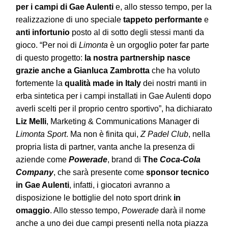
per i campi di Gae Aulenti
e, allo stesso tempo, per la
realizzazione di uno speciale
tappeto performante
e
anti infortunio
posto al di sotto degli stessi manti da
gioco. “Per noi di
Limonta
è un orgoglio poter far parte
di questo progetto:
la nostra partnership nasce
grazie anche a Gianluca Zambrotta
che ha voluto
fortemente la
qualità
made in Italy
dei nostri manti in
erba sintetica per i campi installati in Gae Aulenti dopo
averli scelti per il proprio centro sportivo”, ha dichiarato
Liz Melli
, Marketing & Communications Manager di
Limonta Sport
. Ma non è finita qui,
Z Padel Club
, nella
propria lista di partner, vanta anche la presenza di
aziende come
Powerade
, brand di
The
Coca-Cola
Company
, che sarà presente come
sponsor tecnico
in Gae Aulenti
, infatti, i giocatori avranno a
disposizione le bottiglie del noto sport drink
in
omaggio
. Allo stesso tempo,
Powerade
darà il nome
anche a uno dei due campi presenti nella nota piazza