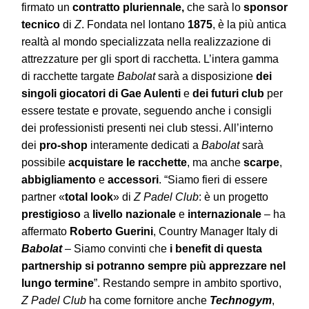
firmato un
contratto pluriennale,
che sarà lo
sponsor
tecnico
di
Z
. Fondata nel lontano
1875
, è la più antica
realtà al mondo specializzata nella realizzazione di
attrezzature per gli sport di racchetta. L’intera gamma
di racchette targate
Babolat
sarà a disposizione
dei
singoli giocatori di Gae Aulenti
e
dei futuri club
per
essere testate e provate, seguendo anche i consigli
dei professionisti presenti nei club stessi. All’interno
dei
pro-shop
interamente dedicati a
Babolat
sarà
possibile
acquistare le racchette
, ma anche
scarpe
,
abbigliamento
e
accessori
. “Siamo fieri di essere
partner «
total look
» di
Z Padel Club
: è un progetto
prestigioso
a
livello
nazionale
e
internazionale
– ha
affermato
Roberto Guerini
, Country Manager Italy di
Babolat
– Siamo convinti che
i benefit di questa
partnership si potranno sempre più apprezzare nel
lungo termine
”. Restando sempre in ambito sportivo,
Z Padel Club
ha come fornitore anche
Technogym
,