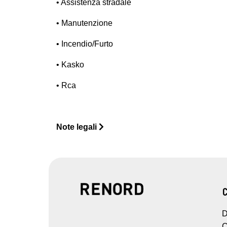
• Assistenza stradale
• Manutenzione
• Incendio/Furto
• Kasko
• Rca
Note legali
D
C