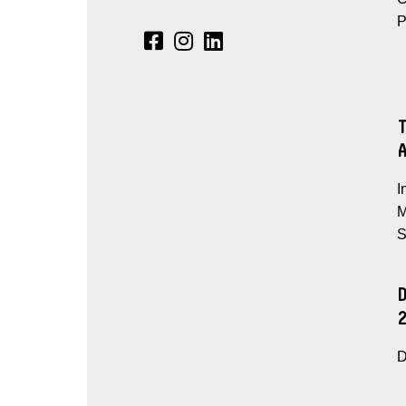
P
I
M
S
D