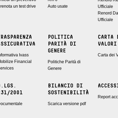
renota un test drive
Auto usate
Ufficiale
Renord Da
Ufficiale
TRASPARENZA
POLITICA
CARTA 
ASSICURATIVA
PARITÀ DI
VALORI
GENERE
nformativa Ivass
Carta dei V
obilize Financial
Politiche Parità di
ervices
Genere
D.LGS.
BILANCIO DI
ACCESS
231/2001
SOSTENIBILITÀ
Report acce
ocumentale
Scarica versione pdf