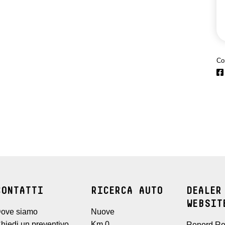
Co
CONTATTI
RICERCA AUTO
DEALER
WEBSIT
ove siamo
Nuove
hiedi un preventivo
Km 0
Renord Re