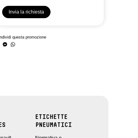
ndividi questa promozione
ETICHETTE
ES
PNEUMATICI
nault
Normativa e