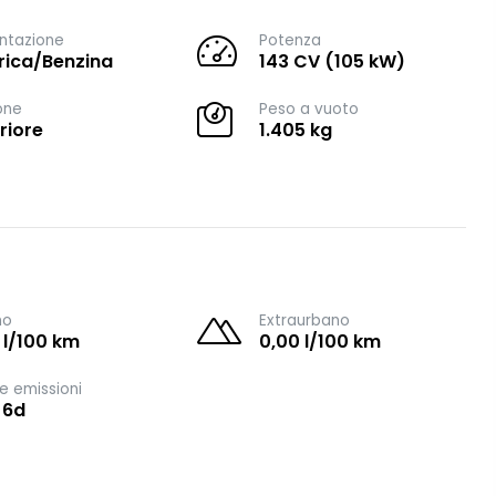
ntazione
Potenza
trica/Benzina
143 CV (105 kW)
one
Peso a vuoto
riore
1.405 kg
no
Extraurbano
 l/100 km
0,00 l/100 km
e emissioni
 6d