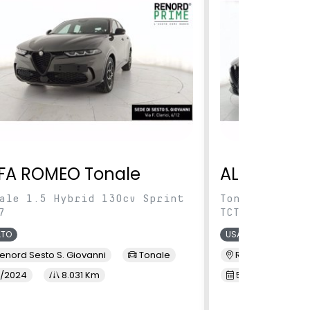
FA ROMEO Tonale
ALFA ROME
ale 1.5 Hybrid 130cv Sprint
Tonale 1.5 Hy
7
TCT7
ATO
USATO
enord Sesto S. Giovanni
Tonale
Renord Baranza
/2024
8.031 Km
5/2024
1