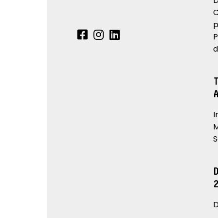
D
C
p
P
d
I
M
S
D