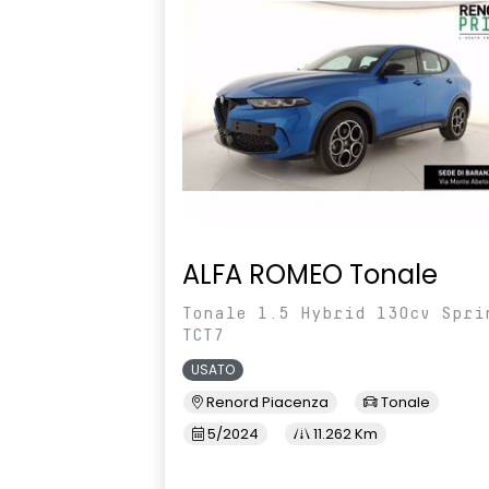
ALFA ROMEO Tonale
Tonale 1.5 Hybrid 130cv Spri
TCT7
USATO
Renord Piacenza
Tonale
5/2024
11.262 Km