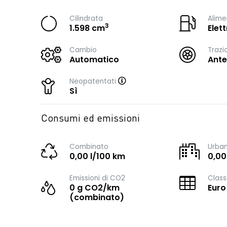
Cilindrata
Alime
3
1.598 cm
Elet
Cambio
Trazi
Automatico
Ante
Neopatentati
Sì
Consumi ed emissioni
Combinato
Urba
0,00 l/100 km
0,00
Emissioni di CO2
Class
0 g CO2/km
Euro
(combinato)