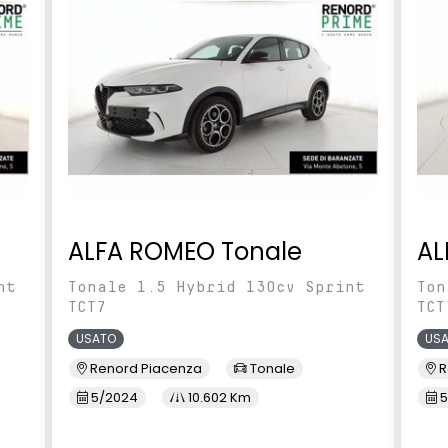
ALFA ROMEO Tonale
AL
nt
Tonale 1.5 Hybrid 130cv Sprint
Ton
TCT7
TCT
USATO
US
Renord Piacenza
Tonale
R
5/2024
10.602 Km
5