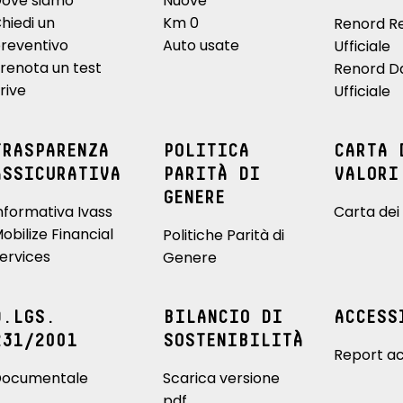
ove siamo
Nuove
hiedi un
Km 0
Renord R
reventivo
Auto usate
Ufficiale
renota un test
Renord D
rive
Ufficiale
TRASPARENZA
POLITICA
CARTA 
ASSICURATIVA
PARITÀ DI
VALORI
GENERE
nformativa Ivass
Carta dei 
obilize Financial
Politiche Parità di
ervices
Genere
D.LGS.
BILANCIO DI
ACCESS
231/2001
SOSTENIBILITÀ
Report ac
ocumentale
Scarica versione
pdf