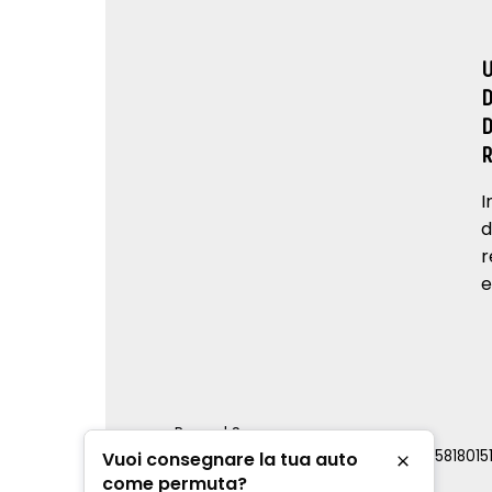
I
d
r
e
Renord S.p.a.
REA Milano 810796 | P.IVA e C.F. 0085818015
Vuoi consegnare la tua auto
Chiudi
Cookie Policy
come permuta?