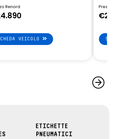
zo Renord
Prezzo Renord
4.890
€24.890
SCHEDA VEICOLO
SCHEDA VEI
ETICHETTE
ES
PNEUMATICI