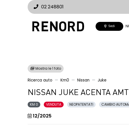
02 248801
N
Sedi
Mostra le 1 foto
Ricerca auto
Km0
Nissan
Juke
NISSAN JUKE ACENTA AMT 
KM 0
VENDUTA
NEOPATENTATI
CAMBIO AUTOM
12/2025