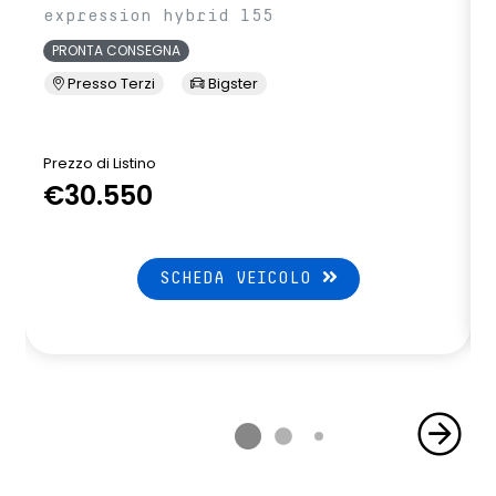
expression hybrid 155
PRONTA CONSEGNA
Presso Terzi
Bigster
Prezzo di Listino
P
€30.550
SCHEDA VEICOLO