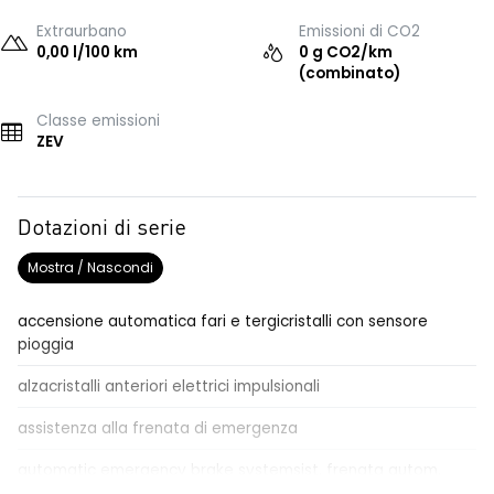
Extraurbano
Emissioni di CO2
0,00 l/100 km
0 g CO2/km
(combinato)
Classe emissioni
ZEV
Dotazioni di serie
Mostra / Nascondi
accensione automatica fari e tergicristalli con sensore
pioggia
alzacristalli anteriori elettrici impulsionali
assistenza alla frenata di emergenza
automatic emergency brake systemsist. frenata autom.
emergenza con riconoscimento pedoni/ciclisti