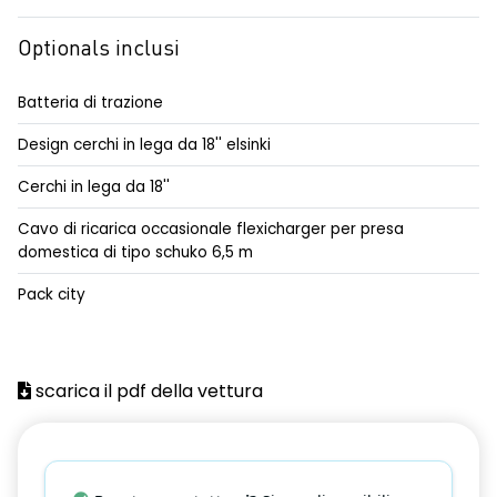
climatizzatore automatico bi-zona
Optionals inclusi
commutazione automatica abbaglianti/ anabbaglianti
Batteria di trazione
console centrale alta con vano portaoggetti e bracciolo
Design cerchi in lega da 18'' elsinki
scorrevole in TEP
Cerchi in lega da 18''
controllo pressione pneumatici
Cavo di ricarica occasionale flexicharger per presa
cruise control adattivo con funzione stop & go
domestica di tipo schuko 6,5 m
driver attention alert rilevatore stanchezza conducente
Pack city
e-call chiamata d'emergenza
emergency lane keep assist assistenza d'emergenza al
mantenimento della corsia
scarica il pdf della vettura
fari full LED adaptative vision, con funzione fendinebbia
integrata
frenata rigenerativa a 4 livelli con palette cambio al volante