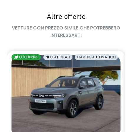
shark antenna
Altre offerte
sistema di controllo della pressione pneumatici indiretto
VETTURE CON PREZZO SIMILE CHE POTREBBERO
sistema di frenata d'emergenza attiva
INTERESSARTI
tinta monotono
volante in pelle
ECOBONUS
NEOPATENTATI
CAMBIO AUTOMATICO
volante riscaldato