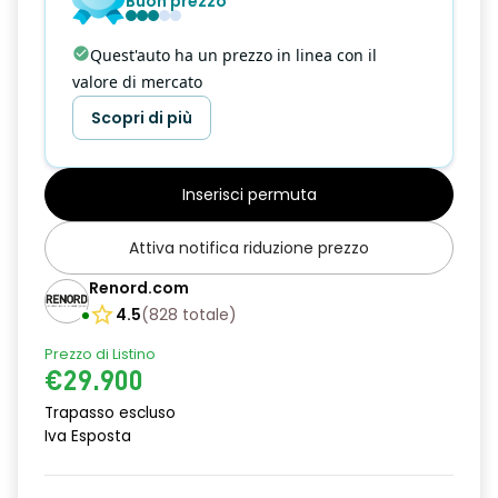
Buon prezzo
commutatore airbag frontale passeggero
Quest'auto ha un prezzo in linea con il
valore di mercato
disattivazione ADAS
Scopri di più
distance warning avviso distanza di sicurezza
doppio fondo bagagliaio
Inserisci permuta
driver attention alert
Attiva notifica riduzione prezzo
driver display 10''
Renord.com
e-call chiamata d'emergenza
4.5
(
828
totale
)
emergency lane keep assist assistenza d'emergenza al
Prezzo di Listino
mantenimento della corsia
€29.900
fari posteriori FULL LED 3D con firma luminosa dinamica C-
Trapasso escluso
SHAPE
Iva Esposta
filtro antipolline