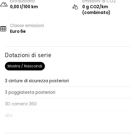
Extraurbano
Emissioni di CO2
0,00 l/100 km
0 g CO2/km
(combinato)
Classe emissioni
Euro 6e
Dotazioni di serie
Mostra / Nascondi
3 cinture di sicurezza posteriori
3 poggiatesta posteriori
3D camera 360
abs
accensione automatica fari e sensori pioggia