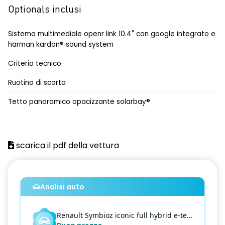
adaptative cruise control
Optionals inclusi
adaptative cruise control + lane keeping assist
Sistema multimediale openr link 10.4" con google integrato e
airbag frontale conducente e passeggero
harman kardon® sound system
airbag laterali anteriori e posteriori
Criterio tecnico
alzacristalli anteriori elettrici e impulsionali
Ruotino di scorta
alzacristalli posteriori elettrici impulsionali
Tetto panoramico opacizzante solarbay®
assistenza alla frenata d'emergenza
attacco isofix
scarica il pdf della vettura
avviso cinture di sicurezza allacciate
blind spot warning and rear detection with emergency lane
keeping assist
Analisi auto
caricatore smartphone a induzione
Renault
Symbioz
iconic full hybrid e-tech 145
climatizzatore automatico