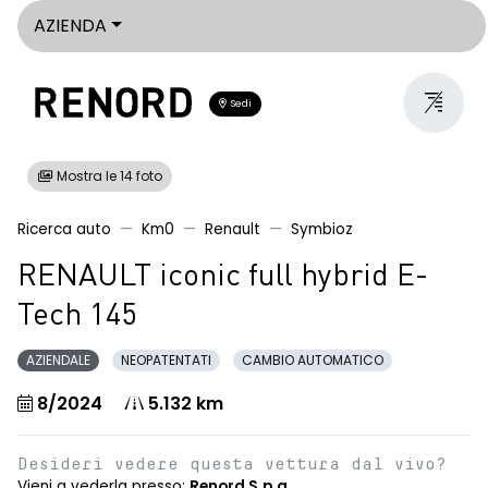
AZIENDA
Sedi
Mostra le 14 foto
Ricerca auto
Km0
Renault
Symbioz
RENAULT iconic full hybrid E-
Tech 145
AZIENDALE
NEOPATENTATI
CAMBIO AUTOMATICO
8/2024
5.132 km
Desideri vedere questa vettura dal vivo?
Vieni a vederla presso:
Renord S.p.a.