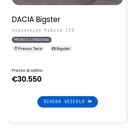
DACIA Bigster
expression hybrid 155
PRONTA CONSEGNA
Presso Terzi
Bigster
Prezzo di Listino
P
€30.550
SCHEDA VEICOLO