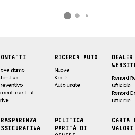
CONTATTI
RICERCA AUTO
DEALER
WEBSIT
ove siamo
Nuove
hiedi un
Km 0
Renord R
reventivo
Auto usate
Ufficiale
renota un test
Renord D
rive
Ufficiale
TRASPARENZA
POLITICA
CARTA 
ASSICURATIVA
PARITÀ DI
VALORI