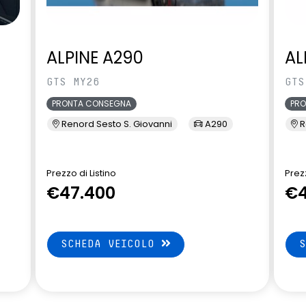
ALPINE A290
AL
GTS MY26
GTS
PRONTA CONSEGNA
PR
Renord Sesto S. Giovanni
A290
R
Prezzo di Listino
Prezz
€47.400
€4
SCHEDA VEICOLO