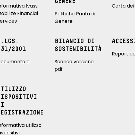
GENERE
nformativa Ivass
Carta dei 
obilize Financial
Politiche Parità di
ervices
Genere
D.LGS.
BILANCIO DI
ACCESS
231/2001
SOSTENIBILITÀ
Report ac
ocumentale
Scarica versione
pdf
UTILIZZO
DISPOSITIVI
DI
REGISTRAZIONE
nformativa utilizzo
ispositivi