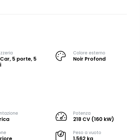
zzeria
Colore esterno
 Car, 5 porte, 5
Noir Profond
i
ntazione
Potenza
rica
218 CV (160 kW)
one
Peso a vuoto
riore
1.562 kg