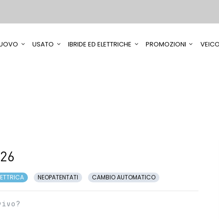
UOVO
USATO
IBRIDE ED ELETTRICHE
PROMOZIONI
VEICO
Y26
LETTRICA
NEOPATENTATI
CAMBIO AUTOMATICO
vivo?