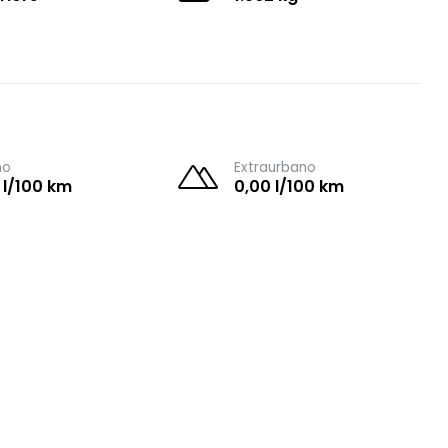
no
Extraurbano
 l/100 km
0,00 l/100 km