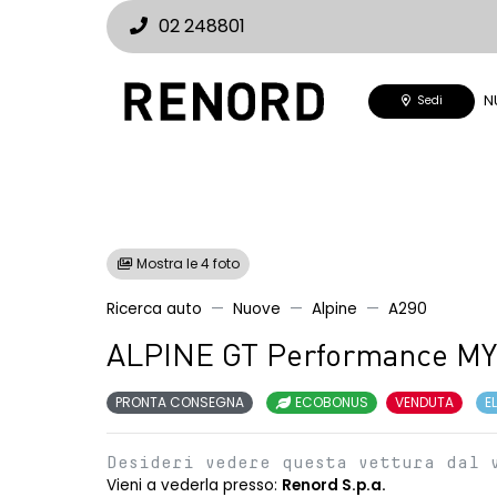
02 248801
N
Sedi
Mostra le 4 foto
Ricerca auto
Nuove
Alpine
A290
ALPINE GT Performance M
PRONTA CONSEGNA
ECOBONUS
VENDUTA
E
Desideri vedere questa vettura dal 
Vieni a vederla presso:
Renord S.p.a.