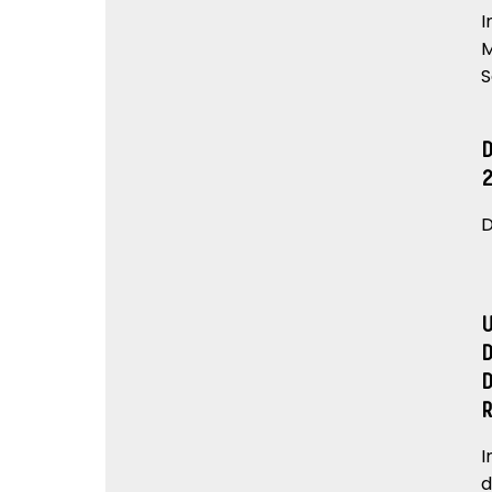
I
M
S
D
I
d