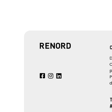
D
C
p
P
d