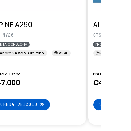
PINE A290
ALPINE A29
 MY26
GTS MY26
ONTA CONSEGNA
PRONTA CONSEGNA
enord Sesto S. Giovanni
A290
Renord Sesto S. 
o di Listino
Prezzo di Listino
7.000
€47.350
SCHEDA VEICOLO
SCHEDA VEI