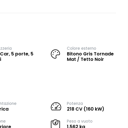
zzeria
Colore esterno
 Car, 5 porte, 5
Bitono Gris Tornade
i
Mat / Tetto Noir
ntazione
Potenza
rica
218 CV (160 kW)
one
Peso a vuoto
riore
1.562 kg