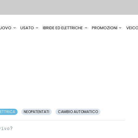
UOVO
USATO
IBRIDE ED ELETTRICHE
PROMOZIONI
VEICO
LETTRICA
NEOPATENTATI
CAMBIO AUTOMATICO
vivo?