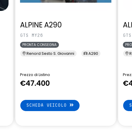
ALPINE A290
AL
GTS MY26
GTS
PRONTA CONSEGNA
PR
Renord Sesto S. Giovanni
A290
R
Prezzo di Listino
Prezz
€47.400
€4
SCHEDA VEICOLO