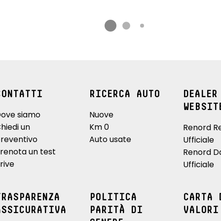
CONTATTI
RICERCA AUTO
DEALER
WEBSIT
ove siamo
Nuove
hiedi un
Km 0
Renord R
reventivo
Auto usate
Ufficiale
renota un test
Renord D
rive
Ufficiale
TRASPARENZA
POLITICA
CARTA 
ASSICURATIVA
PARITÀ DI
VALORI