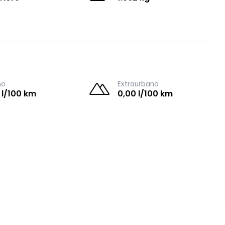
no
Extraurbano
 l/100 km
0,00 l/100 km