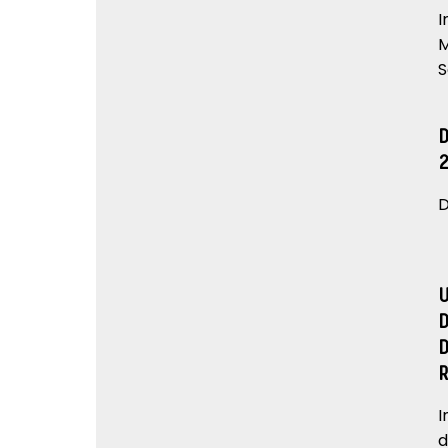
I
M
S
D
I
d