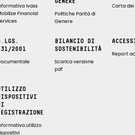
GENERE
nformativa Ivass
Carta dei 
obilize Financial
Politiche Parità di
ervices
Genere
D.LGS.
BILANCIO DI
ACCESS
231/2001
SOSTENIBILITÀ
Report ac
ocumentale
Scarica versione
pdf
UTILIZZO
DISPOSITIVI
DI
REGISTRAZIONE
nformativa utilizzo
ispositivi