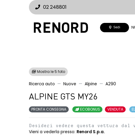
02 248801
N
Sedi
Mostra le 5 foto
Ricerca auto
Nuove
Alpine
A290
ALPINE GTS MY26
PRONTA CONSEGNA
ECOBONUS
VENDUTA
E
Desideri vedere questa vettura dal 
Vieni a vederla presso:
Renord S.p.a.