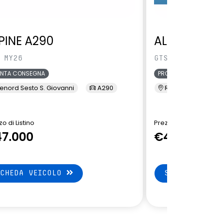
PINE A290
ALPINE A29
 MY26
GTS MY26
ONTA CONSEGNA
PRONTA CONSEGNA
enord Sesto S. Giovanni
A290
Renord Sesto S. 
o di Listino
Prezzo di Listino
7.000
€47.350
SCHEDA VEICOLO
SCHEDA VEI