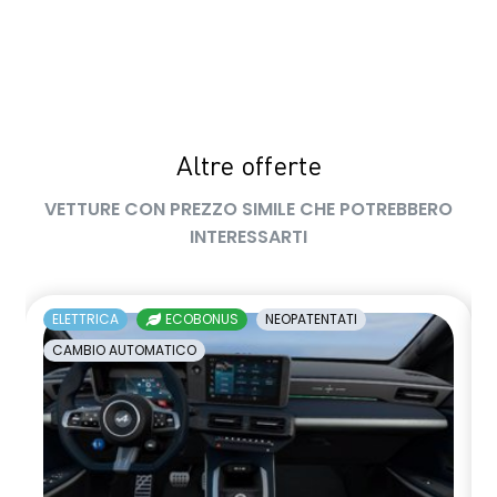
Shark Antenna
Sistema di frenata d'emergenza attiva con riconoscimento
pedoni, ciclisti e incroci
Sistema Isofix
Altre offerte
Smartphone replication wireless compatibile con Android
Auto™ / Apple CarPlay™
VETTURE CON PREZZO SIMILE CHE POTREBBERO
INTERESSARTI
Soglie porta con firma Alpine
Telaio Alpine Sport
ELETTRICA
ECOBONUS
NEOPATENTATI
Volante riscaldabile
CAMBIO AUTOMATICO
Volante sportivo in pelle Nappa