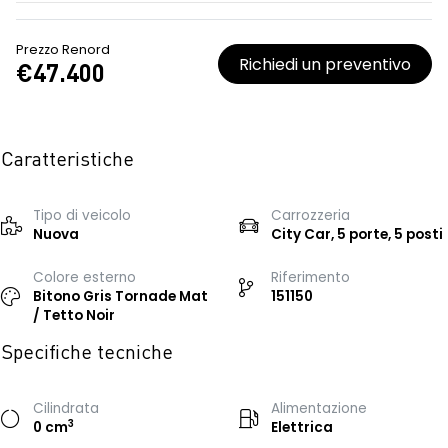
Prezzo Renord
Richiedi un preventivo
€47.400
Caratteristiche
Tipo di veicolo
Carrozzeria
Nuova
City Car, 5 porte, 5 posti
Colore esterno
Riferimento
Bitono Gris Tornade Mat
151150
/ Tetto Noir
Specifiche tecniche
Cilindrata
Alimentazione
3
0 cm
Elettrica