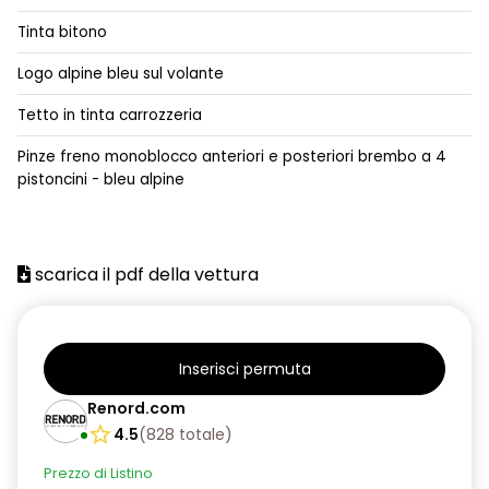
Ambient lighting personalizzabile con 4 modalità
Tinta bitono
Assistenza alla frenata di emergenza
Logo alpine bleu sul volante
Caricatore di bordo trifase per ricarica in corrente alternata
Tetto in tinta carrozzeria
AC11kW,corrente continua DC100kW
Pinze freno monoblocco anteriori e posteriori brembo a 4
Caricatore smartphone wireless
pistoncini - bleu alpine
Cerchi in lega da 19"
Chiusura centralizzata
scarica il pdf della vettura
Climatizzatore automatico
Commutazione automatica abbaglianti/ anabbaglianti
Consolle centrale con vano portaoggetti + bracciolo
Inserisci permuta
Renord.com
Controllo pressione pneumatici
4.5
(
828
totale
)
Distance warning avviso distanza di sicurezza
Prezzo di Listino