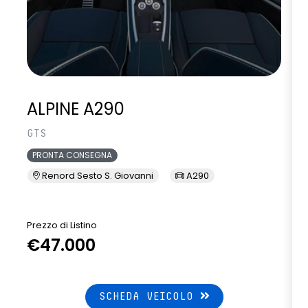
ALPINE A290
GTS
PRONTA CONSEGNA
Renord Sesto S. Giovanni
A290
Prezzo di Listino
P
€47.000
SCHEDA VEICOLO