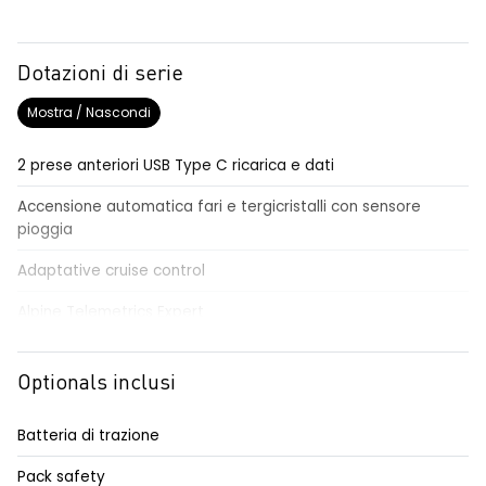
Dotazioni di serie
Mostra / Nascondi
2 prese anteriori USB Type C ricarica e dati
Accensione automatica fari e tergicristalli con sensore
pioggia
Adaptative cruise control
Alpine Telemetrics Expert
Alpine-Portal 10.1”con Google integrato e premium audio
Devialet® + Alpine Drive Sound
Optionals inclusi
Alzacristalli anteriori elettrici impulsionali
Batteria di trazione
Alzacristalli posteriori elettrici impulsionali
Pack safety