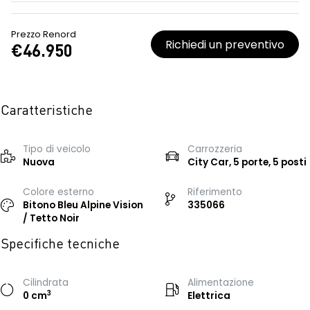
Prezzo Renord
Richiedi un preventivo
€46.950
Caratteristiche
Tipo di veicolo
Carrozzeria
Nuova
City Car, 5 porte, 5 posti
Colore esterno
Riferimento
Bitono Bleu Alpine Vision
335066
/ Tetto Noir
Specifiche tecniche
Cilindrata
Alimentazione
3
0 cm
Elettrica