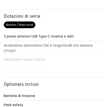
Dotazioni di serie
Mostra / Nascondi
2 prese anteriori USB Type C ricarica e dati
Accensione automatica fari e tergicristalli con sensore
pioggia
Adaptative cruise control
Alpine Telemetrics Expert
Alpine-Portal 10.1”con Google integrato e premium audio
Devialet® + Alpine Drive Sound
Optionals inclusi
Alzacristalli anteriori elettrici impulsionali
Batteria di trazione
Alzacristalli posteriori elettrici impulsionali
Pack safety