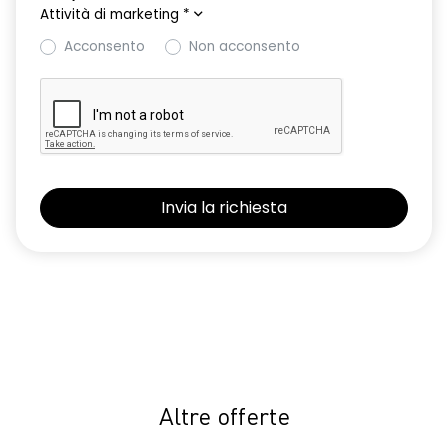
Attività di marketing
*
Retrovisori esterni sbrinanti, ripiegabili automaticamente con
pulsante di controllo
Acconsento
Non acconsento
Riconoscimento dei segnali stradali con avviso del
superamento del limite di velocità ISA
Sedile conducente con regolazione lombare e sedile
anteriore passeggero regolabile in altezza
Selleria in tessuto specifico extreme in TEP Microcloud con
logo Dacia impresso
Shark antenna
Sistema avanzato di rilevamento stato di vigilanza del
conducente con telecamera
Sistema di controllo della pressione pneumatici
Volante in TEP
Altre offerte
Volante regolabile in altezza e profondita'