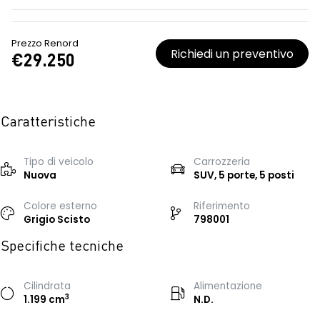
Prezzo Renord
Richiedi un preventivo
€29.250
Caratteristiche
Tipo di veicolo
Carrozzeria
Nuova
SUV, 5 porte, 5 posti
Colore esterno
Riferimento
Grigio Scisto
798001
Specifiche tecniche
Cilindrata
Alimentazione
3
1.199 cm
N.D.