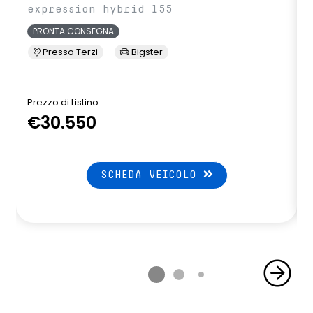
expression hybrid 155
PRONTA CONSEGNA
Presso Terzi
Bigster
Prezzo di Listino
P
€30.550
SCHEDA VEICOLO