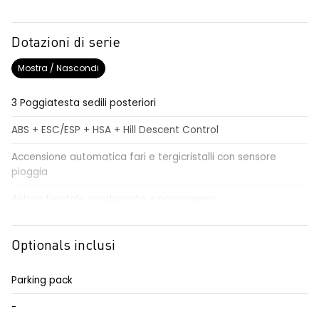
Dotazioni di serie
Mostra / Nascondi
3 Poggiatesta sedili posteriori
ABS + ESC/ESP + HSA + Hill Descent Control
Accensione automatica fari e tergicristalli con sensore
pioggia
Airbag frontale conducente e passeggero
Airbag laterali a tendina
Optionals inclusi
Alzacristalli elettrici impulsionali anteriori e posteriori
Alzacristallo elettrico impulsionale anteriore lato conducente
Parking pack
Assistenza al mantenimento della corsia LKA
-