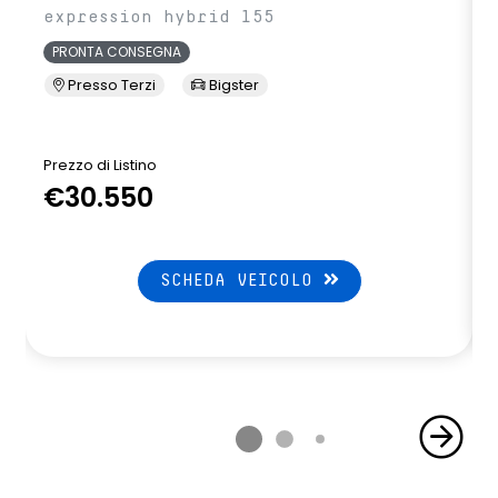
expression hybrid 155
PRONTA CONSEGNA
Presso Terzi
Bigster
Prezzo di Listino
P
€30.550
SCHEDA VEICOLO