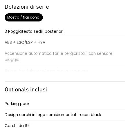
Dotazioni di serie
Mostra / Nascondi
3 Poggiatesta sedili posteriori
ABS + ESC/ESP + HSA
Accensione automatica fari e tergicristalli con sensore
pioggia
Airbag frontale conducente e passeggero
Airbag laterali a tendina
Optionals inclusi
Alzacristalli elettrici impulsionali anteriori e posteriori
Alzacristallo elettrico impulsionale anteriore lato conducente
Parking pack
Assistenza al mantenimento della corsia LKA
Design cerchi in lega semidiamantati rasan black
Assistenza alla frenata di emergenza automatica AEBS
Cerchi da 19''