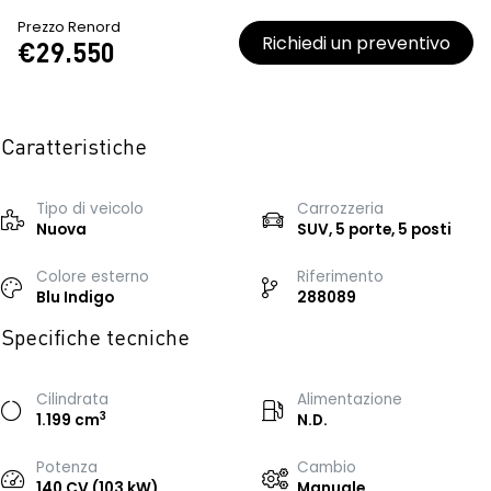
Prezzo Renord
Richiedi un preventivo
€29.550
Caratteristiche
Tipo di veicolo
Carrozzeria
Nuova
SUV, 5 porte, 5 posti
Colore esterno
Riferimento
Blu Indigo
288089
Specifiche tecniche
Cilindrata
Alimentazione
3
1.199 cm
N.D.
Potenza
Cambio
140 CV (103 kW)
Manuale