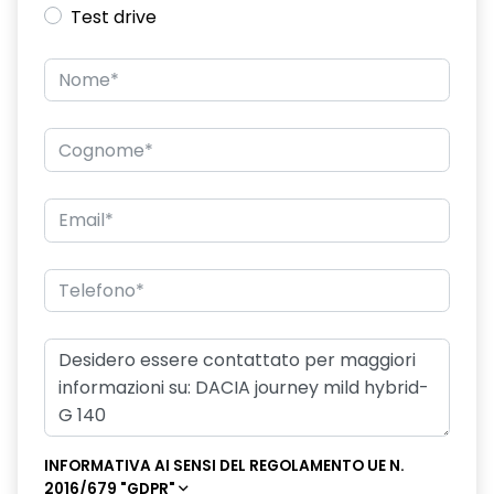
Test drive
Gestione intelligente dei consumi
HARM08
Keyless entry
Kit gonfiaggio pneumatici
Nuovo Media Nav Live navigazione connessa con traffico in
tempo reale + 3D Arkamys®
Panchetta ribaltabile 40/20/40 con funzione Easy Fold
60/40
Pneumatici estivi
Portellone posteriore elettrico
Retrovisori esterni sbrinanti, ripiegabili automaticamente con
pulsante di controllo
Riconoscimento dei segnali stradali con avviso del
INFORMATIVA AI SENSI DEL REGOLAMENTO UE N.
superamento del limite di velocità ISA
2016/679 "GDPR"