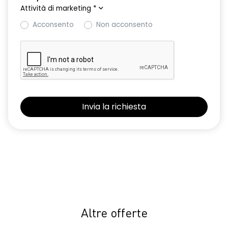
Attività di marketing
*
Sedile conducente con regolazione semi-elettrica e
Acconsento
Non acconsento
supporto lombare
Selleria in TEP Microcloud con Logo Dacia riflettente
Shark antenna
Sistema avanzato di rilevamento stato di vigilanza del
conducente con telecamera
Sistema di controllo della pressione pneumatici
Volante in TEP
Volante regolabile in altezza e profondita'
Altre offerte