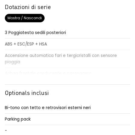
Dotazioni di serie
Mostra / Nascondi
3 Poggiatesta sedili posteriori
ABS + ESC/ESP + HSA
Accensione automatica fari e tergicristalli con sensore
pioggia
Airbag frontale conducente e passeggero
Airbag laterali a tendina
Optionals inclusi
Alzacristalli elettrici impulsionali anteriori e posteriori
Alzacristallo elettrico impulsionale anteriore lato conducente
Bi-tono con tetto e retrovisori esterni neri
Assistenza al mantenimento della corsia LKA
Parking pack
Assistenza alla frenata di emergenza automatica AEBS
-