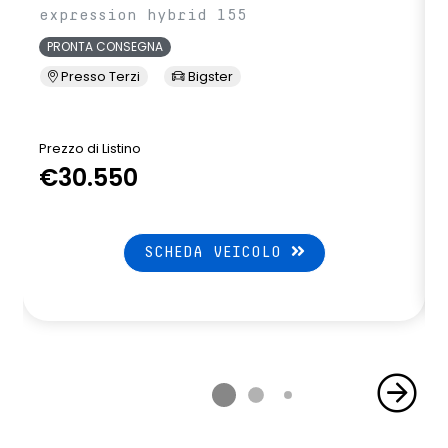
expression hybrid 155
PRONTA CONSEGNA
Presso Terzi
Bigster
Prezzo di Listino
P
€30.550
SCHEDA VEICOLO