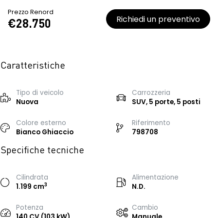
Prezzo Renord
Richiedi un preventivo
€28.750
Caratteristiche
Tipo di veicolo
Carrozzeria
Nuova
SUV, 5 porte, 5 posti
Colore esterno
Riferimento
Bianco Ghiaccio
798708
Specifiche tecniche
Cilindrata
Alimentazione
3
1.199 cm
N.D.
Potenza
Cambio
140 CV (103 kW)
Manuale