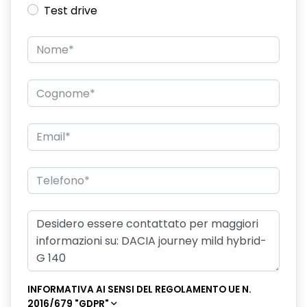
Test drive
Gestione intelligente dei consumi
HARM08
Keyless entry
Kit gonfiaggio pneumatici
Nuovo Media Nav Live navigazione connessa con traffico in
tempo reale + 3D Arkamys®
Panchetta ribaltabile 40/20/40 con funzione Easy Fold
60/40
Pneumatici estivi
Portellone posteriore elettrico
Retrovisori esterni sbrinanti, ripiegabili automaticamente con
pulsante di controllo
Riconoscimento dei segnali stradali con avviso del
INFORMATIVA AI SENSI DEL REGOLAMENTO UE N.
superamento del limite di velocità ISA
2016/679 "GDPR"