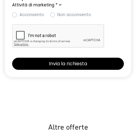
Attività di marketing
*
Sedile conducente con regolazione semi-elettrica e
Acconsento
Non acconsento
supporto lombare
Selleria in TEP Microcloud con Logo Dacia riflettente
Shark antenna
Sistema avanzato di rilevamento stato di vigilanza del
conducente con telecamera
Sistema di controllo della pressione pneumatici
Volante in TEP
Volante regolabile in altezza e profondita'
Altre offerte