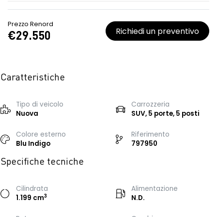
Prezzo Renord
Richiedi un preventivo
€29.550
Caratteristiche
Tipo di veicolo
Carrozzeria
Nuova
SUV, 5 porte, 5 posti
Colore esterno
Riferimento
Blu Indigo
797950
Specifiche tecniche
Cilindrata
Alimentazione
3
1.199 cm
N.D.