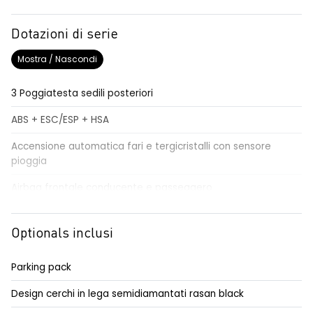
Dotazioni di serie
Mostra / Nascondi
3 Poggiatesta sedili posteriori
ABS + ESC/ESP + HSA
Accensione automatica fari e tergicristalli con sensore
pioggia
Airbag frontale conducente e passeggero
Airbag laterali a tendina
Optionals inclusi
Alzacristalli elettrici impulsionali anteriori e posteriori
Alzacristallo elettrico impulsionale anteriore lato conducente
Parking pack
Assistenza al mantenimento della corsia LKA
Design cerchi in lega semidiamantati rasan black