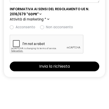
superamento del limite di velocità ISA
INFORMATIVA AI SENSI DEL REGOLAMENTO UE N.
Sedile conducente con regolazione semi-elettrica e
2016/679 "GDPR"
supporto lombare
Attività di marketing
*
Acconsento
Non acconsento
Selleria in TEP Microcloud con Logo Dacia riflettente
Shark antenna
Sistema avanzato di rilevamento stato di vigilanza del
conducente con telecamera
Sistema di controllo della pressione pneumatici
Volante in TEP
Volante regolabile in altezza e profondita'