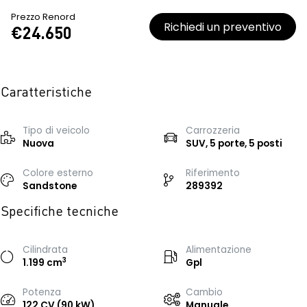
Prezzo Renord
Richiedi un preventivo
€24.650
Caratteristiche
Tipo di veicolo
Carrozzeria
Nuova
SUV, 5 porte, 5 posti
Colore esterno
Riferimento
Sandstone
289392
Specifiche tecniche
Cilindrata
Alimentazione
3
1.199 cm
Gpl
Potenza
Cambio
122 CV (90 kW)
Manuale