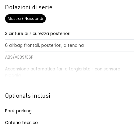
Dotazioni di serie
Mostra / Nascondi
3 cinture di sicurezza posteriori
6 airbag frontali, posteriori, a tendina
ABS/AEBS/ESP
Accensione automatica fari e tergicristalli con sensore
pioggia
Airbag per il conducente e passeggero
Optionals inclusi
Alzacristalli elettrici impulsionali anteriori e posteriori
Alzacristallo elettrico impulsionale anteriore lato conducente
Pack parking
Anabbaglianti Eco-LED
Criterio tecnico
Assistenza alla frenata di emergenza AFU