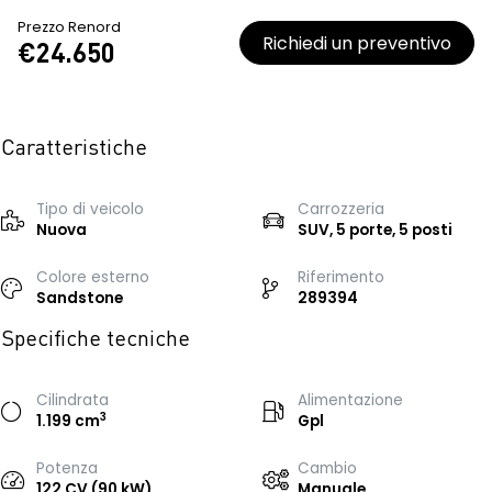
Prezzo Renord
Richiedi un preventivo
€24.650
Caratteristiche
Tipo di veicolo
Carrozzeria
Nuova
SUV, 5 porte, 5 posti
Colore esterno
Riferimento
Sandstone
289394
Specifiche tecniche
Cilindrata
Alimentazione
3
1.199 cm
Gpl
Potenza
Cambio
122 CV (90 kW)
Manuale