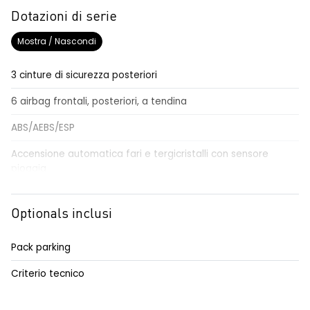
Dotazioni di serie
Mostra / Nascondi
3 cinture di sicurezza posteriori
6 airbag frontali, posteriori, a tendina
ABS/AEBS/ESP
Accensione automatica fari e tergicristalli con sensore
pioggia
Airbag per il conducente e passeggero
Optionals inclusi
Alzacristalli elettrici impulsionali anteriori e posteriori
Alzacristallo elettrico impulsionale anteriore lato conducente
Pack parking
Anabbaglianti Eco-LED
Criterio tecnico
Assistenza alla frenata di emergenza AFU