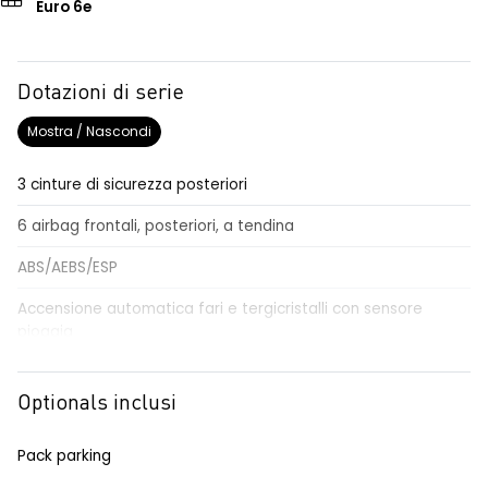
Euro 6e
Dotazioni di serie
Mostra / Nascondi
3 cinture di sicurezza posteriori
6 airbag frontali, posteriori, a tendina
ABS/AEBS/ESP
Accensione automatica fari e tergicristalli con sensore
pioggia
Airbag per il conducente e passeggero
Optionals inclusi
Alzacristalli elettrici impulsionali anteriori e posteriori
Alzacristallo elettrico impulsionale anteriore lato conducente
Pack parking