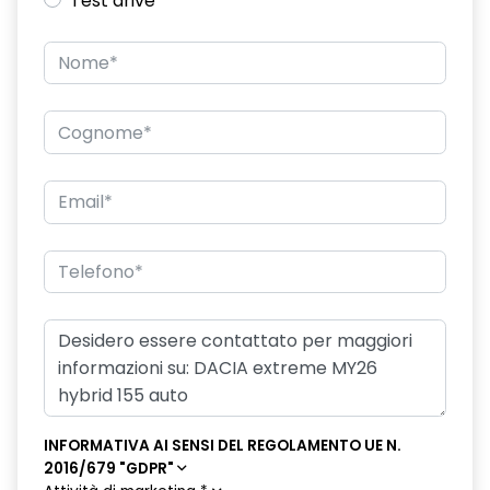
Test drive
Driver Display digitale personalizzabile da 7"
Eco Mode, Start and Stop e indicatore di cambiamento
velocità
Emergency call soggetto alla disponibilità di rete
compatibile 2G/3G o 4G/5G in base al veicolo
Frenata di emergenza anteriore
Ganci Isofix sui posti laterali sul retro
HARM07
Hill descent control
Keyless entry
Panchetta posteriore frazionabile e ribaltabile 1/3-2/3
Presa da 12V nel bagagliaio
INFORMATIVA AI SENSI DEL REGOLAMENTO UE N.
2016/679 "GDPR"
Retrovisori ripiegabili automaticamente con pulsante di