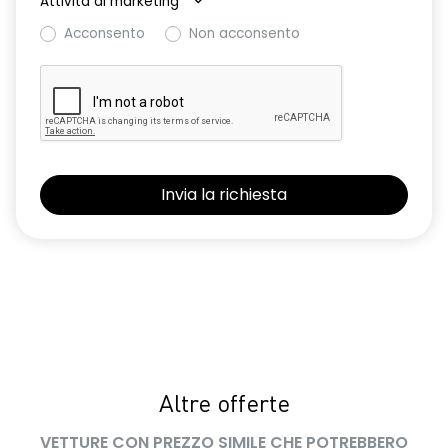
Attività di marketing
*
controllo sulla porta del conducente
Acconsento
Non acconsento
Riconoscimento corsia LKA
Riconoscimento dei segnali stradali con avviso del
superamento del limite di velocità ISA
Selleria in tessuto specifico extreme in TEP Microcloud con
logo Dacia impresso
Sistema avanzato di rilevamento stato di vigilanza del
conducente con telecamera
Sistema di controllo della pressione pneumatici
Vetri posteriori e lunotto scuri
Volante regolabile in altezza e profondita'
Volante soft feel con comandi per ISA
Altre offerte
VETTURE CON PREZZO SIMILE CHE POTREBBERO