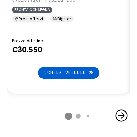
expression hybrid 155
PRONTA CONSEGNA
Presso Terzi
Bigster
Prezzo di Listino
P
€30.550
SCHEDA VEICOLO