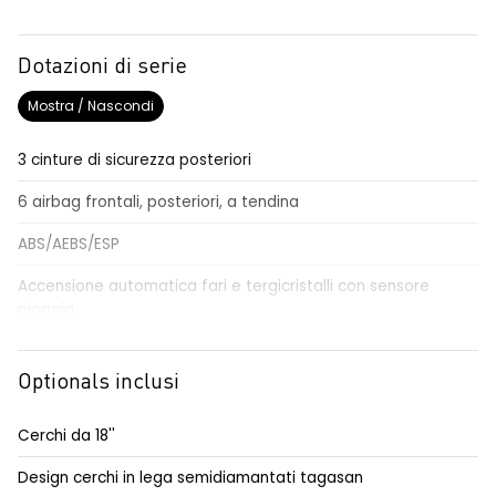
Dotazioni di serie
Mostra / Nascondi
3 cinture di sicurezza posteriori
6 airbag frontali, posteriori, a tendina
ABS/AEBS/ESP
Accensione automatica fari e tergicristalli con sensore
pioggia
Airbag per il conducente e passeggero
Optionals inclusi
Alzacristalli elettrici impulsionali anteriori e posteriori
Alzacristallo elettrico impulsionale anteriore lato conducente
Cerchi da 18''
Anabbaglianti Eco-LED
Design cerchi in lega semidiamantati tagasan