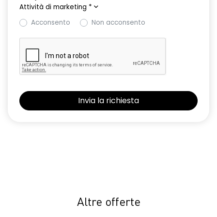
Attività di marketing
*
Retrovisori ripiegabili automaticamente con pulsante di
controllo sulla porta del conducente
Acconsento
Non acconsento
Riconoscimento corsia LKA
Riconoscimento dei segnali stradali con avviso del
superamento del limite di velocità ISA
Selleria in tessuto specifico extreme in TEP Microcloud con
logo Dacia impresso
Sistema avanzato di rilevamento stato di vigilanza del
conducente con telecamera
Sistema di controllo della pressione pneumatici
Vetri posteriori e lunotto scuri
Volante regolabile in altezza e profondita'
Volante soft feel con comandi per ISA
Altre offerte