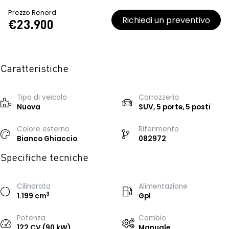
Prezzo Renord
Richiedi un preventivo
€23.900
Caratteristiche
Tipo di veicolo
Carrozzeria
Nuova
SUV, 5 porte, 5 posti
Colore esterno
Riferimento
Bianco Ghiaccio
082972
Specifiche tecniche
Cilindrata
Alimentazione
3
1.199 cm
Gpl
Potenza
Cambio
122 CV (90 kW)
Manuale