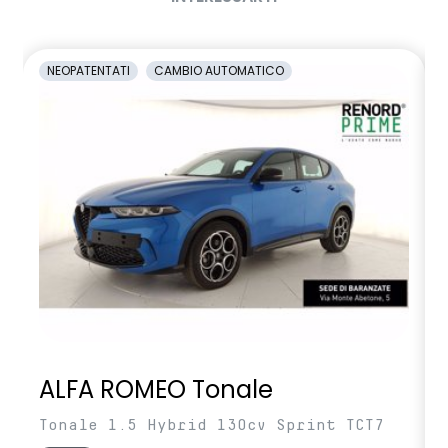
Sistema avanzato di rilevamento stato di vigilanza del
conducente con telecamera
NEOPATENTATI
CAMBIO AUTOMATICO
Sistema di controllo della pressione pneumatici
Vetri posteriori e lunotto scuri
Volante regolabile in altezza e profondita'
Volante soft feel con comandi per ISA
ALFA ROMEO Tonale
Tonale 1.5 Hybrid 130cv Sprint TCT7