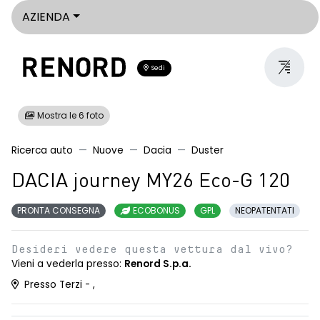
AZIENDA
Sedi
Mostra le 6 foto
Ricerca auto
Nuove
Dacia
Duster
DACIA journey MY26 Eco-G 120
PRONTA CONSEGNA
ECOBONUS
GPL
NEOPATENTATI
Desideri vedere questa vettura dal vivo?
Vieni a vederla presso:
Renord S.p.a.
Presso Terzi - ,