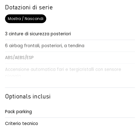
Dotazioni di serie
Mostra / Nascondi
3 cinture di sicurezza posteriori
6 airbag frontali, posteriori, a tendina
ABS/AEBS/ESP
Accensione automatica fari e tergicristalli con sensore
pioggia
Airbag per il conducente e passeggero
Optionals inclusi
Alzacristalli elettrici impulsionali anteriori e posteriori
Alzacristallo elettrico impulsionale anteriore lato conducente
Pack parking
Anabbaglianti Eco-LED
Criterio tecnico
Assistenza al mantenimento della corsia