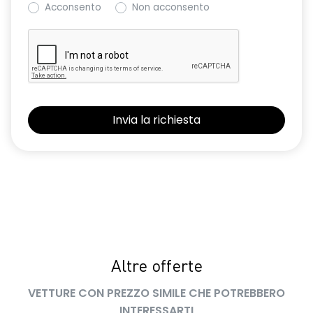
Acconsento
Non acconsento
Keyless entry
Kit di gonfiaggio
Nuovo Media Nav Live navigazione connessa con traffico in
tempo reale + 3D Arkamys®
Panchetta posteriore frazionabile e ribaltabile 1/3-2/3
Presa da 12V nel bagagliaio
Retrovisori ripiegabili automaticamente con pulsante di
controllo sulla porta del conducente
Riconoscimento corsia LKA
Riconoscimento dei segnali stradali con avviso del
superamento del limite di velocità ISA
Altre offerte
Sedile conducente con regolazione lombare e in altezza
VETTURE CON PREZZO SIMILE CHE POTREBBERO
Selleria in tessuto specifico journey MY26 grigio chiaro
INTERESSARTI