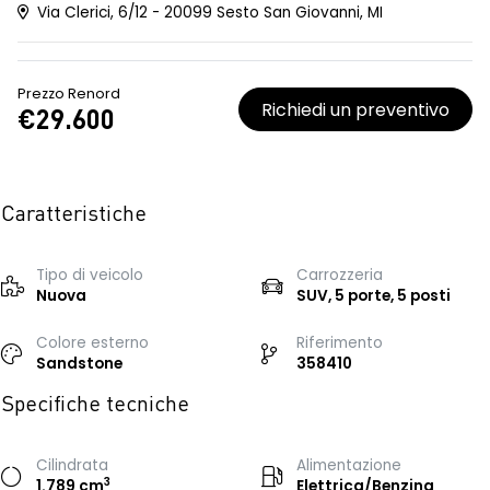
Via Clerici, 6/12 - 20099 Sesto San Giovanni, MI
Prezzo Renord
Richiedi un preventivo
€29.600
Caratteristiche
Tipo di veicolo
Carrozzeria
Nuova
SUV, 5 porte, 5 posti
Colore esterno
Riferimento
Sandstone
358410
Specifiche tecniche
Cilindrata
Alimentazione
3
1.789 cm
Elettrica/Benzina