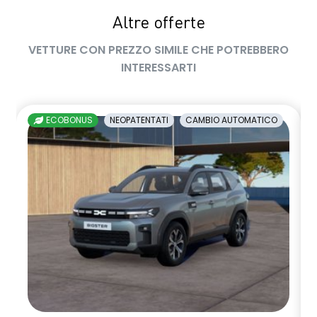
Sistema avanzato di rilevamento stato di vigilanza del
Altre offerte
conducente con telecamera
VETTURE CON PREZZO SIMILE CHE POTREBBERO
Sistema di controllo della pressione pneumatici
INTERESSARTI
Vetri posteriori e lunotto scuri
Volante regolabile in altezza e profondita'
ECOBONUS
NEOPATENTATI
CAMBIO AUTOMATICO
Volante soft feel con comandi per ISA