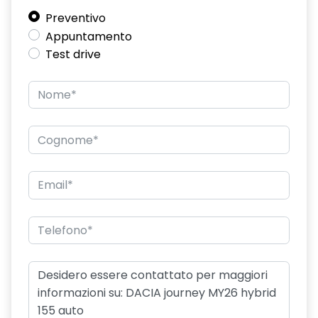
Commutatore airbag passeggero
Preventivo
Appuntamento
Commutazione automatica abbaglianti/anabbaglianti
Test drive
Consolle centrale con bracciolo e vano portaoggetti
Design cerchi in lega diamantati TAGASAN
Distance warning avviso distanza di sicurezza
Driver Display digitale personalizzabile da 7"
Eco Mode, Start and Stop e indicatore di cambiamento
velocità
Emergency call soggetto alla disponibilità di rete
compatibile 2G/3G o 4G/5G in base al veicolo
Frenata di emergenza anteriore
Freno di stazionamento elettrico
Ganci Isofix sui posti laterali sul retro