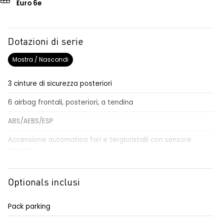
Euro 6e
Dotazioni di serie
Mostra / Nascondi
3 cinture di sicurezza posteriori
6 airbag frontali, posteriori, a tendina
ABS/AEBS/ESP
Accensione automatica fari e tergicristalli con sensore
pioggia
Adaptative cruise control
Optionals inclusi
Airbag per il conducente e passeggero
Alzacristalli elettrici impulsionali anteriori e posteriori
Pack parking