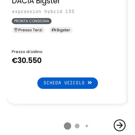
DACIA Bigster
expression hybrid 155
PRONTA CONSEGNA
Presso Terzi
Bigster
Prezzo di Listino
P
€30.550
SCHEDA VEICOLO