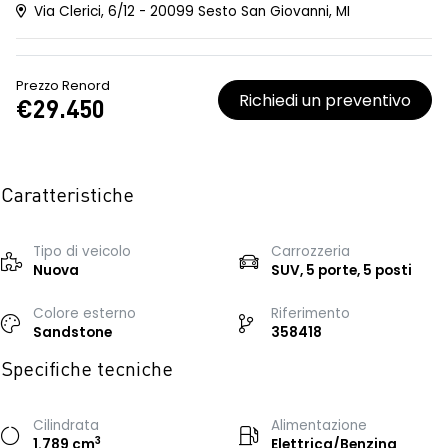
Via Clerici, 6/12 - 20099 Sesto San Giovanni, MI
Prezzo Renord
Richiedi un preventivo
€29.450
Caratteristiche
Tipo di veicolo
Carrozzeria
Nuova
SUV, 5 porte, 5 posti
Colore esterno
Riferimento
Sandstone
358418
Specifiche tecniche
Cilindrata
Alimentazione
3
1.789 cm
Elettrica/Benzina