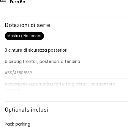
Euro 6e
Dotazioni di serie
Mostra / Nascondi
3 cinture di sicurezza posteriori
6 airbag frontali, posteriori, a tendina
ABS/AEBS/ESP
Accensione automatica fari e tergicristalli con sensore
pioggia
Adaptative cruise control
Optionals inclusi
Airbag per il conducente e passeggero
Alzacristalli elettrici impulsionali anteriori e posteriori
Pack parking