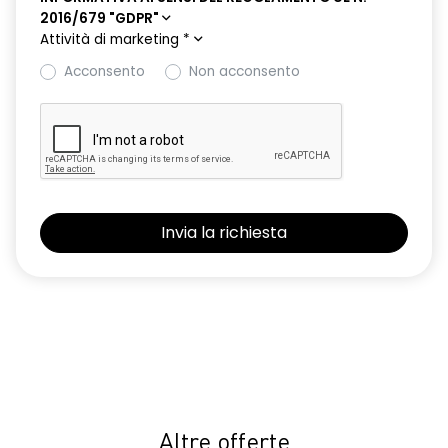
2016/679 "GDPR"
HARM08
Attività di marketing
*
Keyless entry
Acconsento
Non acconsento
Nuovo Media Nav Live navigazione connessa con traffico in
tempo reale + 3D Arkamys®
Panchetta posteriore frazionabile e ribaltabile 1/3-2/3
Presa da 12V nel bagagliaio
Retrovisori ripiegabili automaticamente con pulsante di
controllo sulla porta del conducente
Riconoscimento corsia LKA
Riconoscimento dei segnali stradali con avviso del
superamento del limite di velocità ISA
Sedile conducente con regolazione lombare e in altezza
Selleria in tessuto specifico journey MY26 grigio chiaro
Altre offerte