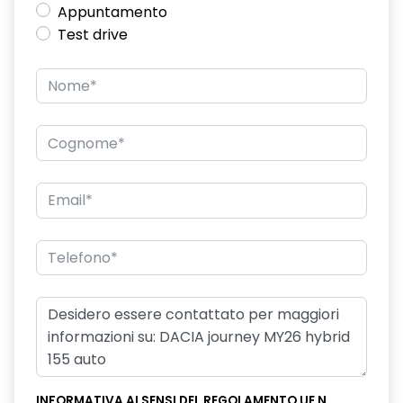
Appuntamento
Commutatore airbag passeggero
Test drive
Commutazione automatica abbaglianti/anabbaglianti
Consolle centrale con bracciolo e vano portaoggetti
Design cerchi in lega diamantati TAGASAN
Distance warning avviso distanza di sicurezza
Driver Display digitale personalizzabile da 7"
Eco Mode, Start and Stop e indicatore di cambiamento
velocità
Emergency call soggetto alla disponibilità di rete
compatibile 2G/3G o 4G/5G in base al veicolo
Frenata di emergenza anteriore
Freno di stazionamento elettrico
Ganci Isofix sui posti laterali sul retro
INFORMATIVA AI SENSI DEL REGOLAMENTO UE N.