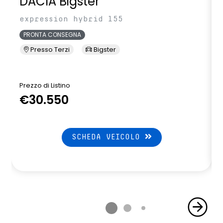
DACIA Bigster
expression hybrid 155
PRONTA CONSEGNA
Presso Terzi
Bigster
Prezzo di Listino
P
€30.550
SCHEDA VEICOLO