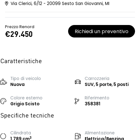
Via Clerici, 6/12 - 20099 Sesto San Giovanni, MI
Prezzo Renord
Richiedi un preventivo
€29.450
Caratteristiche
Tipo di veicolo
Carrozzeria
Nuova
SUV, 5 porte, 5 posti
Colore esterno
Riferimento
Grigio Scisto
358381
Specifiche tecniche
Cilindrata
Alimentazione
3
1.789 cm
Elettrica/Benzina