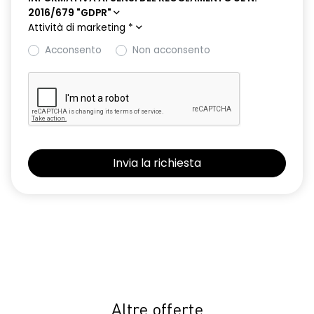
2016/679 "GDPR"
HARM08
Attività di marketing
*
Keyless entry
Acconsento
Non acconsento
Nuovo Media Nav Live navigazione connessa con traffico in
tempo reale + 3D Arkamys®
Panchetta posteriore frazionabile e ribaltabile 1/3-2/3
Presa da 12V nel bagagliaio
Retrovisori ripiegabili automaticamente con pulsante di
controllo sulla porta del conducente
Riconoscimento corsia LKA
Riconoscimento dei segnali stradali con avviso del
superamento del limite di velocità ISA
Sedile conducente con regolazione lombare e in altezza
Selleria in tessuto specifico journey MY26 grigio chiaro
Altre offerte