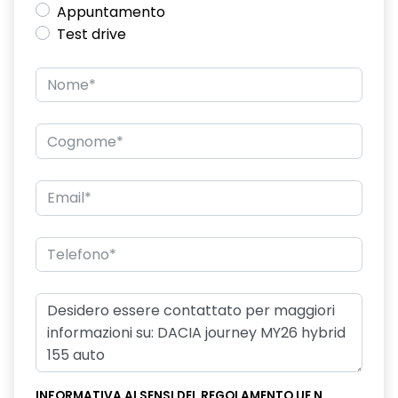
Appuntamento
Commutatore airbag passeggero
Test drive
Commutazione automatica abbaglianti/anabbaglianti
Consolle centrale con bracciolo e vano portaoggetti
Design cerchi in lega diamantati TAGASAN
Distance warning avviso distanza di sicurezza
Driver Display digitale personalizzabile da 7"
Eco Mode, Start and Stop e indicatore di cambiamento
velocità
Emergency call soggetto alla disponibilità di rete
compatibile 2G/3G o 4G/5G in base al veicolo
Frenata di emergenza anteriore
Freno di stazionamento elettrico
Ganci Isofix sui posti laterali sul retro
INFORMATIVA AI SENSI DEL REGOLAMENTO UE N.