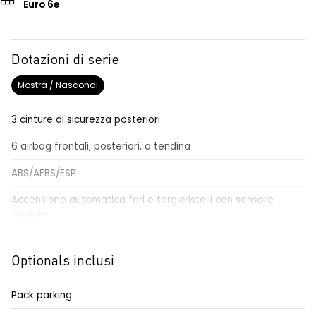
Euro 6e
Dotazioni di serie
Mostra / Nascondi
3 cinture di sicurezza posteriori
6 airbag frontali, posteriori, a tendina
ABS/AEBS/ESP
Accensione automatica fari e tergicristalli con sensore
pioggia
Adaptative cruise control
Optionals inclusi
Airbag per il conducente e passeggero
Alzacristalli elettrici impulsionali anteriori e posteriori
Pack parking