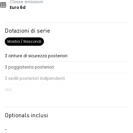
Classe emissioni
Euro 6d
Dotazioni di serie
Mostra / Nascondi
3 cinture di sicurezza posteriori
3 poggiatesta posteriori
3 sedili posteriori indipendenti
abs
accensione automatica dei fari e dei tergicristalli
airbag frontale conducente e passeggero
Optionals inclusi
airbag frontale e laterale
-