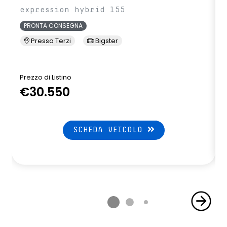
expression hybrid 155
volante regolabile in profondità
PRONTA CONSEGNA
Presso Terzi
Bigster
Prezzo di Listino
P
€30.550
SCHEDA VEICOLO