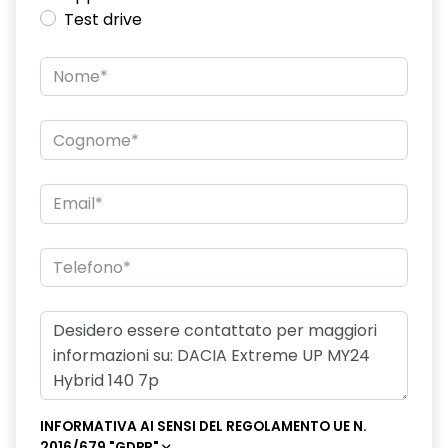
Test drive
commutatore airbag frontale passeggero
computer di bordo 7"
con eco mode
Console centrale alta
cruise control
Design cerchi in lega da 16'' Black
driver attention alert rilevatore stanchezza conducente
EVO Q1 25
fari fendinebbia
fondo bagagliaio rimovibile
frecce di direzione
INFORMATIVA AI SENSI DEL REGOLAMENTO UE N.
2016/679 "GDPR"