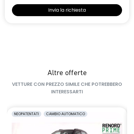
Selleria Stepway in tessuto blu e nero
Sensori di parcheggio posteriori
Shark Antenna
Sistema di controllo della pressione pneumatici indiretto
Sistema di rilevamento stato di vigilanza del conducente
Videocamera posteriore
Altre offerte
Volante in pelle TEP
VETTURE CON PREZZO SIMILE CHE POTREBBERO
Volante regolabile in altezza e profondità
INTERESSARTI
Voltante multifunzione
NEOPATENTATI
CAMBIO AUTOMATICO