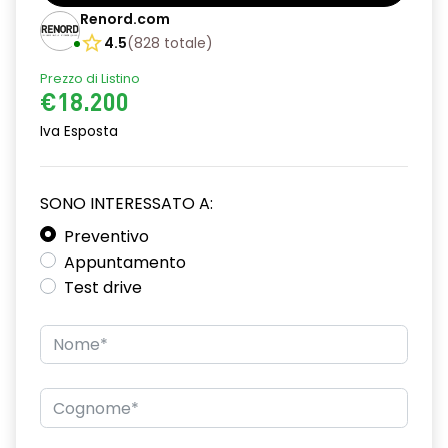
Barre tetto modulari nere
Renord.com
Bracciolo anteriore con vano portaoggetti
4.5
(
828
totale
)
Prezzo di Listino
Chiave pieghevole a 3 pulsanti
€18.200
Chiusura elettrica delle porte
Iva Esposta
Cruise Control
Distance warning avviso distanza di sicurezza
SONO INTERESSATO A:
Driver display con schermo TFT da 3,5''
Preventivo
Appuntamento
Eco Mode
Test drive
Emergency call soggetto alla disponibilità di rete
compatibile 2G/3G o 4G/5G in base al veicolo
Firma luminosa pixelata con fari full LED
HARM03
Illuminazione del bagagliaio