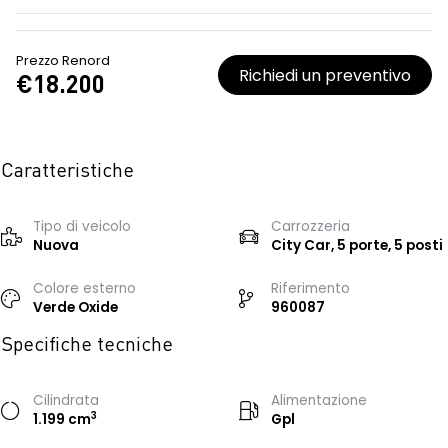
Prezzo Renord
Richiedi un preventivo
€18.200
Caratteristiche
Tipo di veicolo
Carrozzeria
Nuova
City Car, 5 porte, 5 posti
Colore esterno
Riferimento
Verde Oxide
960087
Specifiche tecniche
Cilindrata
Alimentazione
3
1.199 cm
Gpl