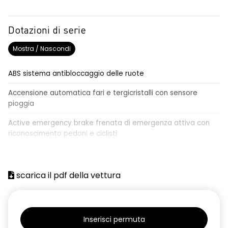
Dotazioni di serie
Mostra / Nascondi
ABS sistema antibloccaggio delle ruote
Accensione automatica fari e tergicristalli con sensore
pioggia
Active emergency brake frenata di emergenza attiva con
riconoscimento pedoni e ciclisti
Airbag frontale conducente e passeggero
Airbag laterali a tendina anteriori e posteriori
scarica il pdf della vettura
Alzacristalli anteriori elettrici, impulsionali lato conducente
Alzacristalli elettrici posteriori
Inserisci permuta