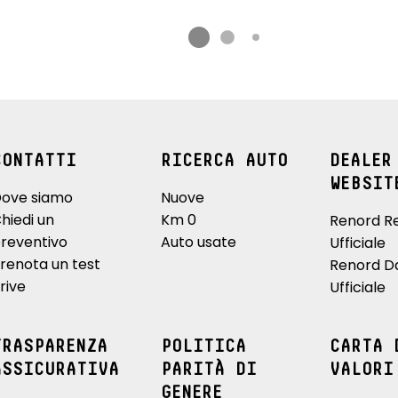
CONTATTI
RICERCA AUTO
DEALER
WEBSIT
ove siamo
Nuove
hiedi un
Km 0
Renord R
reventivo
Auto usate
Ufficiale
renota un test
Renord D
rive
Ufficiale
TRASPARENZA
POLITICA
CARTA 
ASSICURATIVA
PARITÀ DI
VALORI
GENERE