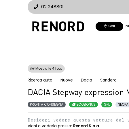
02 248801
N
Sedi
Mostra le 4 foto
Ricerca auto
Nuove
Dacia
Sandero
DACIA Stepway expression 
PRONTA CONSEGNA
ECOBONUS
GPL
NEOPA
Desideri vedere questa vettura dal 
Vieni a vederla presso:
Renord S.p.a.