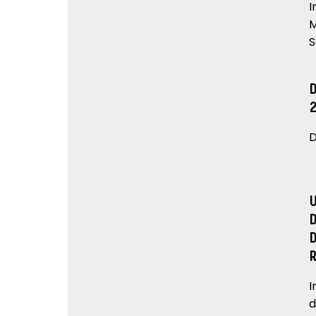
I
M
S
D
I
d