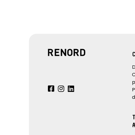
D
C
p
P
d