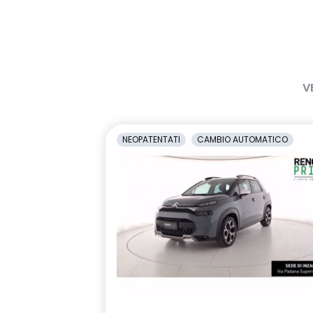
1/3-2/3
antiabbagli
Retrovisori laterali regolabili
Sedile condu
elettricamente
altezza
Selleria Stepway in tessuto blu e
Sensori di pa
V
nero
Sistema di controllo della
Sistema di r
pressione pneumatici indiretto
vigilanza de
NEOPATENTATI
CAMBIO AUTOMATICO
Volante in pelle TEP
Volante regol
profondità