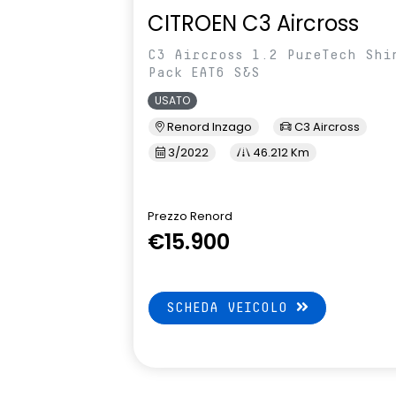
CITROEN C3 Aircross
C3 Aircross 1.2 PureTech Shi
Pack EAT6 S&S
USATO
Renord Inzago
C3 Aircross
3/2022
46.212 Km
Prezzo Renord
€15.900
SCHEDA VEICOLO