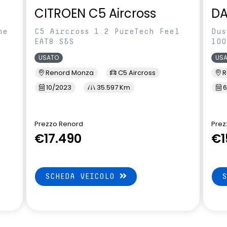
CITROEN C5 Aircross
DA
ne
C5 Aircross 1.2 PureTech Feel
Dus
EAT8 S&S
100
USATO
US
Renord Monza
C5 Aircross
R
10/2023
35.597 Km
6
Prezzo Renord
Prez
€17.490
€1
SCHEDA VEICOLO