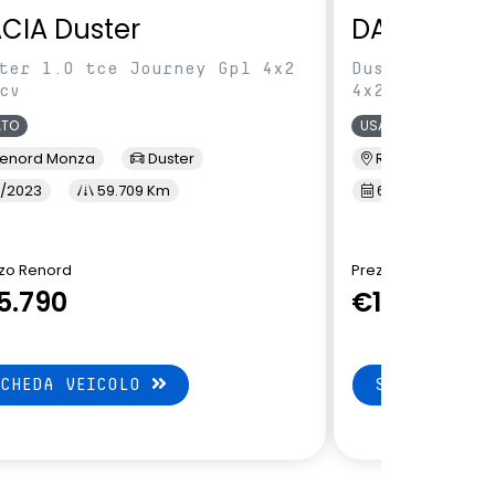
CIA Duster
DACIA Dus
ter 1.0 tce Journey Gpl 4x2
Duster 1.0 tc
cv
4x2 100cv
ATO
USATO
enord Monza
Duster
Renord Monza
/2023
59.709 Km
6/2023
4
zo Renord
Prezzo Renord
5.790
€15.900
SCHEDA VEICOLO
SCHEDA VEI