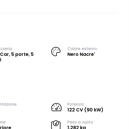
zzeria
Colore esterno
 Car, 5 porte, 5
Nero Nacre'
i
ntazione
Potenza
122 CV (90 kW)
one
Peso a vuoto
riore
1.282 kg