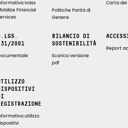
nformativa Ivass
Carta dei 
obilize Financial
Politiche Parità di
ervices
Genere
D.LGS.
BILANCIO DI
ACCESS
231/2001
SOSTENIBILITÀ
Report ac
ocumentale
Scarica versione
pdf
UTILIZZO
DISPOSITIVI
DI
REGISTRAZIONE
nformativa utilizzo
ispositivi