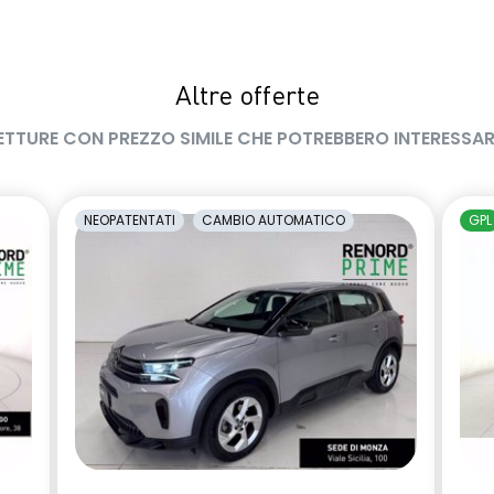
amento manuale
carrozzeria
cente regolabile in
Sedili con sistema isofix
Altre offerte
rcheggio posteriori
Shark Antenna
ETTURE CON PREZZO SIMILE CHE POTREBBERO INTERESSAR
ilevamento stato di
Videocamera posteriore
l conducente
NEOPATENTATI
CAMBIO AUTOMATICO
GPL
abile in altezza e
Voltante multifunzione