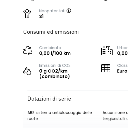
Neopatentati
Sì
Consumi ed emissioni
Combinato
Urba
0,00 l/100 km
0,00
Emissioni di CO2
Class
0 g CO2/km
Euro
(combinato)
Dotazioni di serie
ABS sistema antibloccaggio delle
Accensione a
ruote
tergicristall