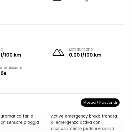
no
Extraurbano
 l/100 km
0,00 l/100 km
e emissioni
 6e
Mostra / Nascondi
utomatica fari e
Active emergency brake frenata
i con sensore pioggia
di emergenza attiva con
riconoscimento pedoni e ciclisti