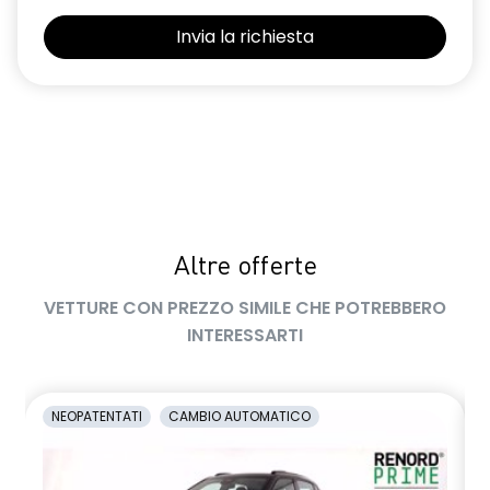
Selleria Stepway in tessuto blu e nero
Sensori di parcheggio posteriori
Shark Antenna
Sistema di controllo della pressione pneumatici indiretto
Sistema di rilevamento stato di vigilanza del conducente
Videocamera posteriore
Altre offerte
Volante in pelle TEP
VETTURE CON PREZZO SIMILE CHE POTREBBERO
Volante regolabile in altezza e profondità
INTERESSARTI
Voltante multifunzione
NEOPATENTATI
CAMBIO AUTOMATICO