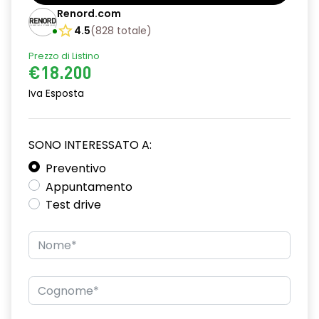
Barre tetto modulari nere
Renord.com
Bracciolo anteriore con vano portaoggetti
4.5
(
828
totale
)
Prezzo di Listino
Chiave pieghevole a 3 pulsanti
€18.200
Chiusura elettrica delle porte
Iva Esposta
Cruise Control
Distance warning avviso distanza di sicurezza
SONO INTERESSATO A:
Driver display con schermo TFT da 3,5''
Preventivo
Appuntamento
Eco Mode
Test drive
Emergency call soggetto alla disponibilità di rete
compatibile 2G/3G o 4G/5G in base al veicolo
Firma luminosa pixelata con fari full LED
HARM03
Illuminazione del bagagliaio