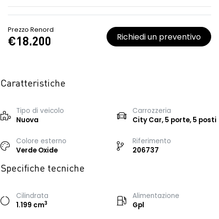
Prezzo Renord
Richiedi un preventivo
€18.200
Caratteristiche
Tipo di veicolo
Carrozzeria
Nuova
City Car, 5 porte, 5 posti
Colore esterno
Riferimento
Verde Oxide
206737
Specifiche tecniche
Cilindrata
Alimentazione
3
1.199 cm
Gpl