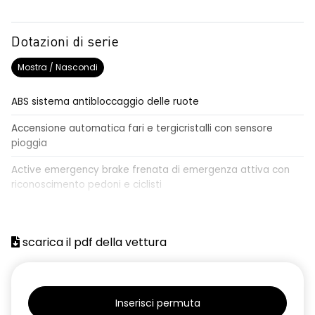
Dotazioni di serie
Mostra / Nascondi
ABS sistema antibloccaggio delle ruote
Accensione automatica fari e tergicristalli con sensore
pioggia
Active emergency brake frenata di emergenza attiva con
riconoscimento pedoni e ciclisti
Airbag frontale conducente e passeggero
Airbag laterali a tendina anteriori e posteriori
scarica il pdf della vettura
Alzacristalli anteriori elettrici, impulsionali lato conducente
Alzacristalli elettrici posteriori
Inserisci permuta