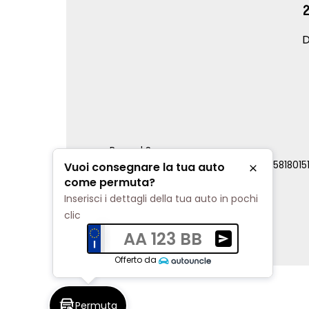
D
Renord S.p.a.
REA Milano 810796 | P.IVA e C.F. 0085818015
Vuoi consegnare la tua auto
Chiudi
Cookie Policy
come permuta?
Privacy Policy
Inserisci i dettagli della tua auto in pochi
Impostazioni di tracciamento
clic
AA 123 BB
Ricevi una valuta
Offerto da
Permuta