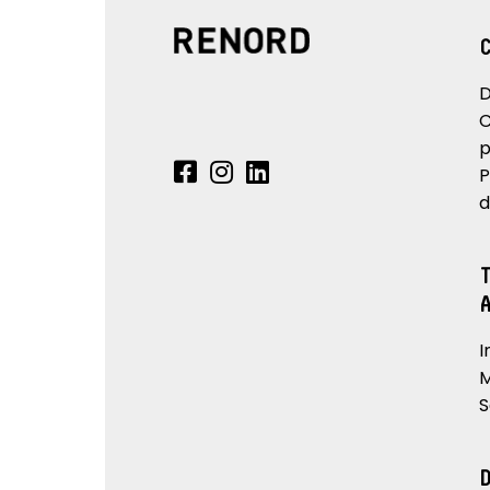
D
C
p
P
d
I
M
S