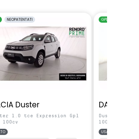
NEOPATENTATI
GPL
NEOPATENTAT
CIA Duster
DACIA Dus
ter 1.0 tce Expression Gpl
Duster 1.0 tc
 100cv
100cv
ATO
USATO