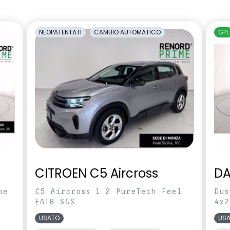
amento manuale
carrozzeria
cente regolabile in
Sedili con sistema isofix
NEOPATENTATI
CAMBIO AUTOMATICO
GPL
rcheggio posteriori
Shark Antenna
ilevamento stato di
Videocamera posteriore
l conducente
abile in altezza e
Voltante multifunzione
CITROEN C5 Aircross
DA
ne
C5 Aircross 1.2 PureTech Feel
Dus
EAT8 S&S
4x2
USATO
US