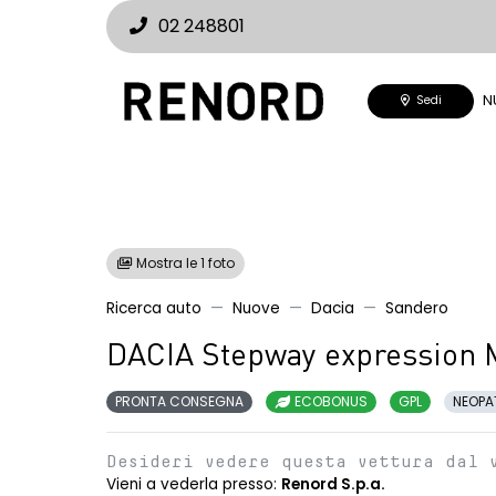
02 248801
N
Sedi
Mostra le 1 foto
Ricerca auto
Nuove
Dacia
Sandero
DACIA Stepway expression 
PRONTA CONSEGNA
ECOBONUS
GPL
NEOPA
Desideri vedere questa vettura dal 
Vieni a vederla presso:
Renord S.p.a.