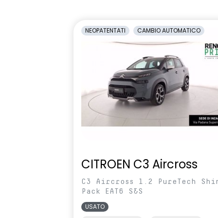
1/3-2/3
antiabbagli
Retrovisori laterali regolabili
Sedile condu
NEOPATENTATI
CAMBIO AUTOMATICO
elettricamente
altezza
Selleria Stepway in tessuto blu e
Sensori di pa
nero
Sistema di controllo della
Sistema di r
pressione pneumatici indiretto
vigilanza de
Volante in pelle TEP
Volante regol
profondità
CITROEN C3 Aircross
C3 Aircross 1.2 PureTech Shi
Pack EAT6 S&S
USATO