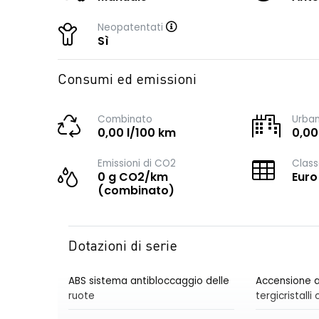
Neopatentati
Sì
Consumi ed emissioni
Combinato
Urba
0,00 l/100 km
0,00
Emissioni di CO2
Class
0 g CO2/km
Euro
(combinato)
Dotazioni di serie
ABS sistema antibloccaggio delle
Accensione a
ruote
tergicristall