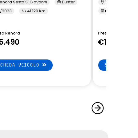
enord Sesto S. Giovanni
Duster
Renord Monza
/2023
41.120 Km
6/2023
5
zo Renord
Prezzo Renord
5.490
€15.790
SCHEDA VEICOLO
SCHEDA VEI