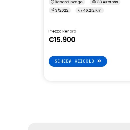
Renord Inzago
C3 Aircross
3/2022
46.212 Km
Prezzo Renord
€15.900
SCHEDA VEICOLO