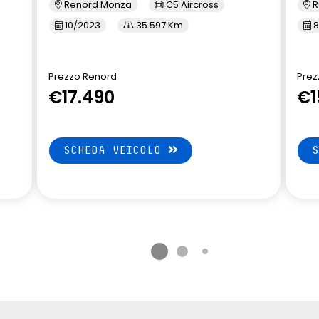
Renord Monza
C5 Aircross
R
10/2023
35.597 Km
8
Prezzo Renord
Prez
€17.490
€1
SCHEDA VEICOLO