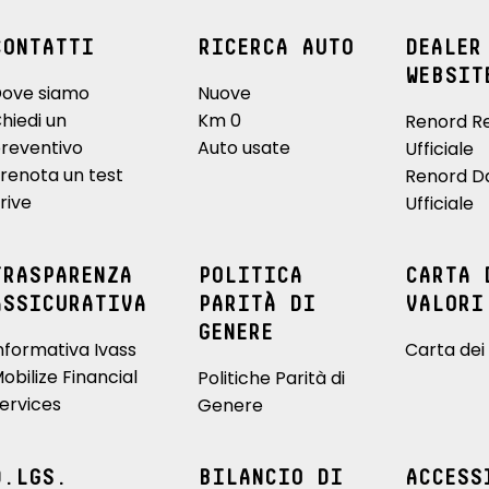
CONTATTI
RICERCA AUTO
DEALER
WEBSIT
ove siamo
Nuove
hiedi un
Km 0
Renord R
reventivo
Auto usate
Ufficiale
renota un test
Renord D
rive
Ufficiale
TRASPARENZA
POLITICA
CARTA 
ASSICURATIVA
PARITÀ DI
VALORI
GENERE
nformativa Ivass
Carta dei 
obilize Financial
Politiche Parità di
ervices
Genere
D.LGS.
BILANCIO DI
ACCESS