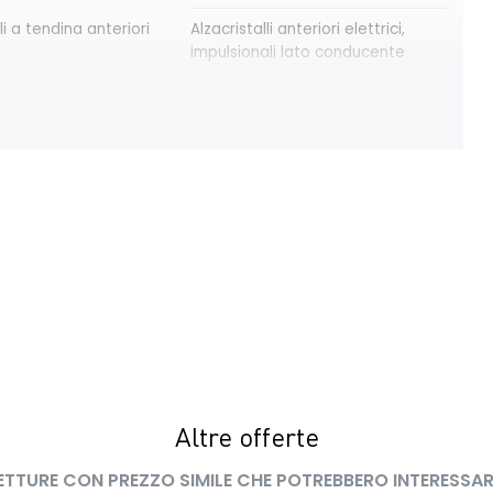
li a tendina anteriori
Alzacristalli anteriori elettrici,
impulsionali lato conducente
modulari nere
Bracciolo anteriore con vano
portaoggetti
trica delle porte
Cruise Control
ay con schermo TFT
Eco Mode
a pixelata con fari
HARM03
peed assistance ISA
Kit riparazione pneumatici
 LED con firma
Lunotto termico
Altre offerte
ETTURE CON PREZZO SIMILE CHE POTREBBERO INTERESSAR
interno con
Retrovisori esterni in tinta