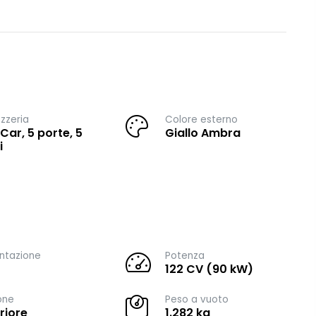
zzeria
Colore esterno
 Car, 5 porte, 5
Giallo Ambra
i
ntazione
Potenza
122 CV (90 kW)
one
Peso a vuoto
riore
1.282 kg