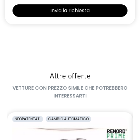
Selleria Stepway in tessuto blu e nero
Sensori di parcheggio posteriori
Shark Antenna
Sistema di controllo della pressione pneumatici indiretto
Sistema di rilevamento stato di vigilanza del conducente
Videocamera posteriore
Altre offerte
Volante in pelle TEP
VETTURE CON PREZZO SIMILE CHE POTREBBERO
Volante regolabile in altezza e profondità
INTERESSARTI
Voltante multifunzione
NEOPATENTATI
CAMBIO AUTOMATICO