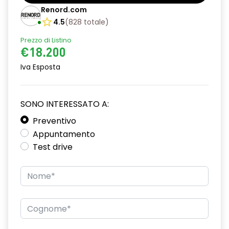
Barre tetto modulari nere
Renord.com
Bracciolo anteriore con vano portaoggetti
4.5
(
828
totale
)
Prezzo di Listino
Chiave pieghevole a 3 pulsanti
€18.200
Chiusura elettrica delle porte
Iva Esposta
Cruise Control
Distance warning avviso distanza di sicurezza
SONO INTERESSATO A:
Driver display con schermo TFT da 3,5''
Preventivo
Appuntamento
Eco Mode
Test drive
Emergency call soggetto alla disponibilità di rete
compatibile 2G/3G o 4G/5G in base al veicolo
Firma luminosa pixelata con fari full LED
HARM03
Illuminazione del bagagliaio