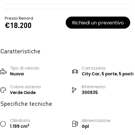
Prezzo Renord
Richiedi un preventivo
€18.200
Caratteristiche
Tipo di veicolo
Carrozzeria
Nuova
City Car, 5 porte, 5 posti
Colore esterno
Riferimento
Verde Oxide
300935
Specifiche tecniche
Cilindrata
Alimentazione
3
1.199 cm
Gpl