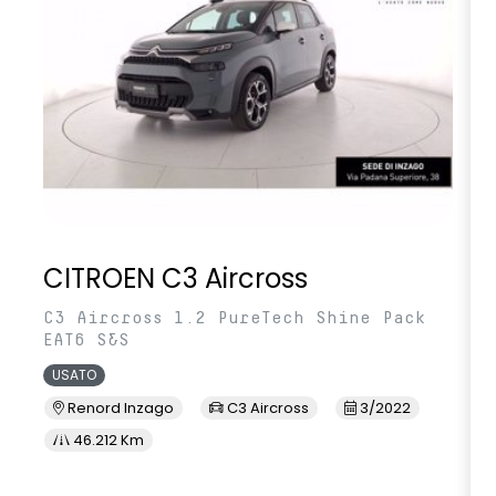
CITROEN C3 Aircross
C3 Aircross 1.2 PureTech Shine Pack
EAT6 S&S
USATO
Renord Inzago
C3 Aircross
3/2022
46.212 Km