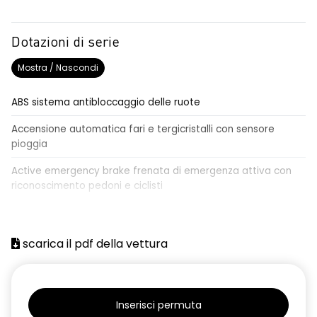
Dotazioni di serie
Mostra / Nascondi
ABS sistema antibloccaggio delle ruote
Accensione automatica fari e tergicristalli con sensore
pioggia
Active emergency brake frenata di emergenza attiva con
riconoscimento pedoni e ciclisti
Airbag frontale conducente e passeggero
Airbag laterali a tendina anteriori e posteriori
scarica il pdf della vettura
Alzacristalli anteriori elettrici, impulsionali lato conducente
Alzacristalli elettrici posteriori
Inserisci permuta