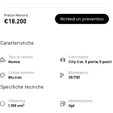
Prezzo Renord
Richiedi un preventivo
€18.200
Caratteristiche
Tipo di veicolo
Carrozzeria
Nuova
City Car, 5 porte, 5 posti
Colore esterno
Riferimento
Blu Iron
357191
Specifiche tecniche
Cilindrata
Alimentazione
3
1.199 cm
Gpl