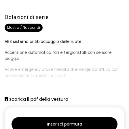
Dotazioni di serie
Mostra / Nascondi
ABS sistema antibloccaggio delle ruote
Accensione automatica fari e tergicristalli con sensore
pioggia
Active emergency brake frenata di emergenza attiva con
riconoscimento pedoni e ciclisti
Airbag frontale conducente e passeggero
Airbag laterali a tendina anteriori e posteriori
scarica il pdf della vettura
Alzacristalli anteriori elettrici, impulsionali lato conducente
Alzacristalli elettrici posteriori
Inserisci permuta