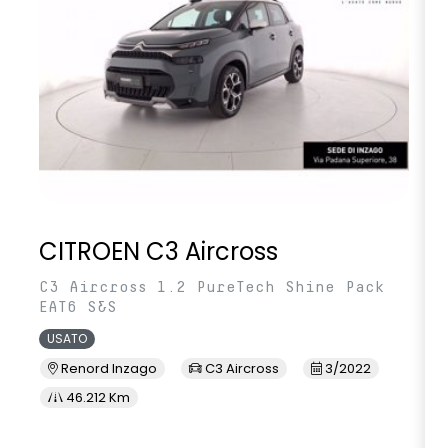
CITROEN C3 Aircross
C3 Aircross 1.2 PureTech Shine Pack
EAT6 S&S
USATO
Renord Inzago
C3 Aircross
3/2022
46.212 Km