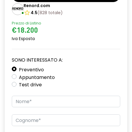
Barre tetto modulari nere
Renord.com
Bracciolo anteriore con vano portaoggetti
4.5
(
828
totale
)
Prezzo di Listino
Chiave pieghevole a 3 pulsanti
€18.200
Chiusura elettrica delle porte
Iva Esposta
Cruise Control
Distance warning avviso distanza di sicurezza
SONO INTERESSATO A:
Driver display con schermo TFT da 3,5''
Preventivo
Appuntamento
Eco Mode
Test drive
Emergency call soggetto alla disponibilità di rete
compatibile 2G/3G o 4G/5G in base al veicolo
Firma luminosa pixelata con fari full LED
HARM03
Illuminazione del bagagliaio