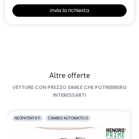
Selleria Stepway in tessuto blu e nero
Sensori di parcheggio posteriori
Shark Antenna
Sistema di controllo della pressione pneumatici indiretto
Sistema di rilevamento stato di vigilanza del conducente
Videocamera posteriore
Altre offerte
Volante in pelle TEP
VETTURE CON PREZZO SIMILE CHE POTREBBERO
Volante regolabile in altezza e profondità
INTERESSARTI
Voltante multifunzione
NEOPATENTATI
CAMBIO AUTOMATICO