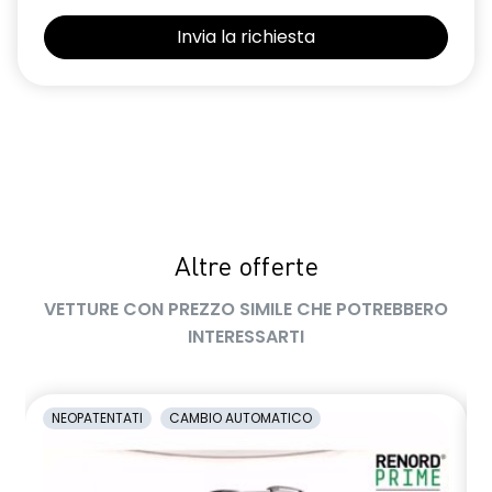
Selleria Stepway in tessuto blu e nero
Sensori di parcheggio posteriori
Shark Antenna
Sistema di controllo della pressione pneumatici indiretto
Sistema di rilevamento stato di vigilanza del conducente
Videocamera posteriore
Altre offerte
Volante in pelle TEP
VETTURE CON PREZZO SIMILE CHE POTREBBERO
Volante regolabile in altezza e profondità
INTERESSARTI
Voltante multifunzione
NEOPATENTATI
CAMBIO AUTOMATICO