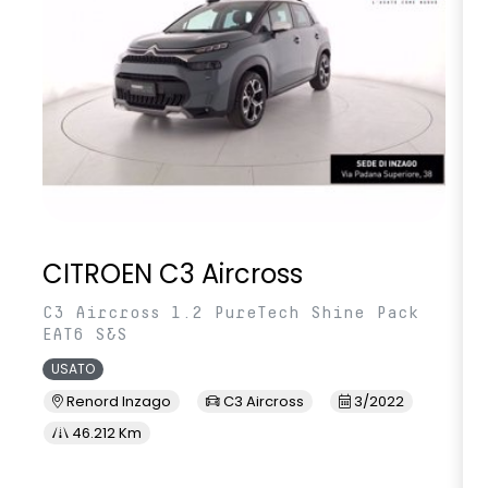
CITROEN C3 Aircross
C3 Aircross 1.2 PureTech Shine Pack
EAT6 S&S
USATO
Renord Inzago
C3 Aircross
3/2022
46.212 Km