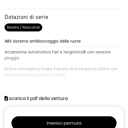
Dotazioni di serie
Mostra / Nascondi
ABS sistema antibloccaggio delle ruote
Accensione automatica fari e tergicristalli con sensore
pioggia
Active emergency brake frenata di emergenza attiva con
riconoscimento pedoni e ciclisti
Airbag frontale conducente e passeggero
Airbag laterali a tendina anteriori e posteriori
scarica il pdf della vettura
Alzacristalli anteriori elettrici, impulsionali lato conducente
Alzacristalli elettrici posteriori
Inserisci permuta