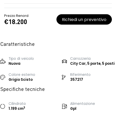
Prezzo Renord
Richiedi un preventivo
€18.200
Caratteristiche
Tipo di veicolo
Carrozzeria
Nuova
City Car, 5 porte, 5 posti
Colore esterno
Riferimento
Grigio Scisto
357217
Specifiche tecniche
Cilindrata
Alimentazione
3
1.199 cm
Gpl