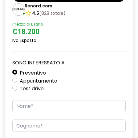
Barre tetto modulari nere
Renord.com
Bracciolo anteriore con vano portaoggetti
4.5
(
828
totale
)
Prezzo di Listino
Chiave pieghevole a 3 pulsanti
€18.200
Chiusura elettrica delle porte
Iva Esposta
Cruise Control
Distance warning avviso distanza di sicurezza
SONO INTERESSATO A:
Driver display con schermo TFT da 3,5''
Preventivo
Appuntamento
Eco Mode
Test drive
Emergency call soggetto alla disponibilità di rete
compatibile 2G/3G o 4G/5G in base al veicolo
Firma luminosa pixelata con fari full LED
HARM03
Illuminazione del bagagliaio