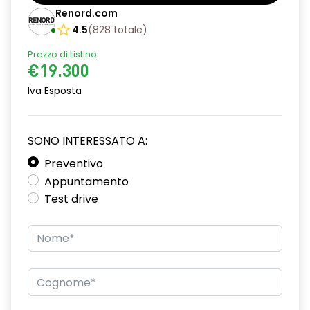
Barre tetto modulari nere
Renord.com
Bracciolo anteriore con vano portaoggetti
4.5
(
828
totale
)
Prezzo di Listino
Cerchi da 16''
€19.300
Chiusura elettrica delle porte
Iva Esposta
Climatizzatore automatico
Cruise Control
SONO INTERESSATO A:
Design cerchi in lega TAMIA neri con coprimozzo in rame
Preventivo
Appuntamento
Distance warning avviso distanza di sicurezza
Test drive
Driver display 7''
Eco Mode
Emergency call soggetto alla disponibilità di rete
compatibile 2G/3G o 4G/5G in base al veicolo
Fari fendinebbia