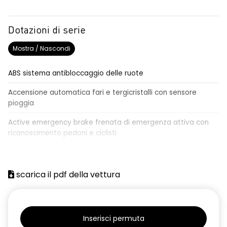
Dotazioni di serie
Mostra / Nascondi
ABS sistema antibloccaggio delle ruote
Accensione automatica fari e tergicristalli con sensore
pioggia
Active emergency brake frenata di emergenza attiva con
riconoscimento pedoni e ciclisti
Airbag frontale conducente e passeggero
Airbag laterali a tendina anteriori e posteriori
scarica il pdf della vettura
Alzacristalli anteriori elettrici, impulsionali lato conducente
Alzacristalli elettrici posteriori
Inserisci permuta