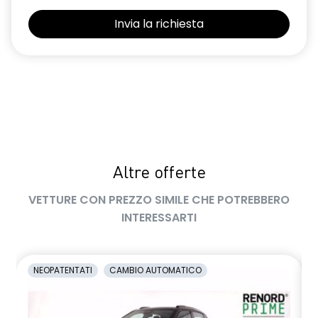
Retrovisore interno con antiabbagliamento manuale
Retrovisori esterni non in tinta carrozzeria
Sedile conducente regolabile in altezza
Sedili con sistema isofix
Sensore angolo morto
Sensori di parcheggio anteriori e posteriori
Altre offerte
Shark Antenna
VETTURE CON PREZZO SIMILE CHE POTREBBERO
Sistema di accesso e avviamento senza chiave
INTERESSARTI
Sistema di controllo della pressione pneumatici indiretto
Sistema di rilevamento stato di vigilanza del conducente
NEOPATENTATI
CAMBIO AUTOMATICO
Volante in pelle TEP
Volante regolabile in altezza e profondità