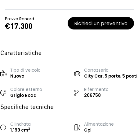
Prezzo Renord
Richiedi un preventivo
€17.300
Caratteristiche
Tipo di veicolo
Carrozzeria
Nuova
City Car, 5 porte, 5 posti
Colore esterno
Riferimento
Grigio Road
206758
Specifiche tecniche
Cilindrata
Alimentazione
3
1.199 cm
Gpl