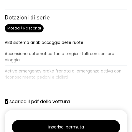
Dotazioni di serie
Mostra / Nascondi
ABS sistema antibloccaggio delle ruote
Accensione automatica fari e tergicristalli con sensore
pioggia
Active emergency brake frenata di emergenza attiva con
riconoscimento pedoni e ciclisti
Airbag frontale conducente e passeggero
Airbag laterali a tendina anteriori e posteriori
scarica il pdf della vettura
Alzacristalli anteriori elettrici, impulsionali lato conducente
Alzacristalli elettrici posteriori
Inserisci permuta