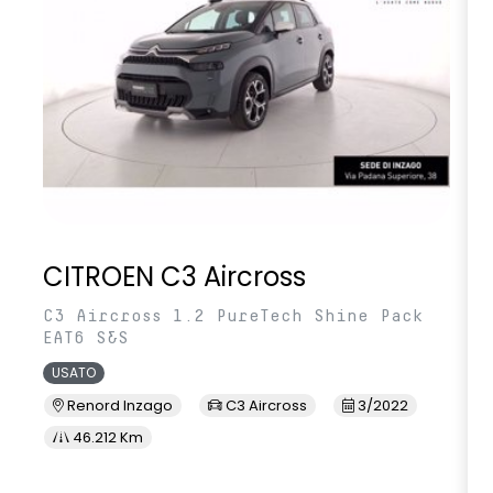
CITROEN C3 Aircross
C3 Aircross 1.2 PureTech Shine Pack
EAT6 S&S
USATO
Renord Inzago
C3 Aircross
3/2022
46.212 Km