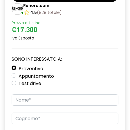
Bracciolo anteriore con vano portaoggetti
Renord.com
Cerchi da 16”
4.5
(
828
totale
)
Prezzo di Listino
Chiave pieghevole a 3 pulsanti
€17.300
Chiusura elettrica delle porte
Iva Esposta
Cruise Control
Design cerchi flexwheel ATARA
SONO INTERESSATO A:
Distance warning avviso distanza di sicurezza
Preventivo
Appuntamento
Driver display con schermo TFT da 3,5''
Test drive
Eco Mode
Emergency call soggetto alla disponibilità di rete
compatibile 2G/3G o 4G/5G in base al veicolo
Firma luminosa pixelata con fari full LED
HARM02