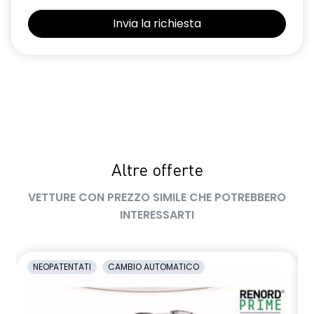
Sedili con sistema isofix
Selleria in tessuto blu e nero
Sensori di parcheggio posteriori
Shark Antenna
Sistema di controllo della pressione pneumatici indiretto
Sistema di rilevamento stato di vigilanza del conducente
Altre offerte
Volante in pelle TEP
VETTURE CON PREZZO SIMILE CHE POTREBBERO
Volante regolabile in altezza e profondità
INTERESSARTI
Voltante multifunzione
NEOPATENTATI
CAMBIO AUTOMATICO