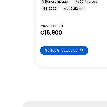
Renord Inzago
C3 Aircross
3/2022
46.212 Km
Prezzo Renord
€15.900
SCHEDA VEICOLO