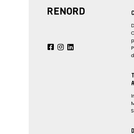
D
C
p
P
d
I
M
S