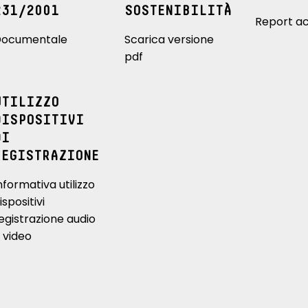
231/2001
SOSTENIBILITÀ
Report ac
ocumentale
Scarica versione
pdf
UTILIZZO
DISPOSITIVI
DI
REGISTRAZIONE
nformativa utilizzo
ispositivi
egistrazione audio
 video