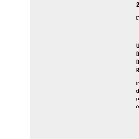
D
I
d
r
e