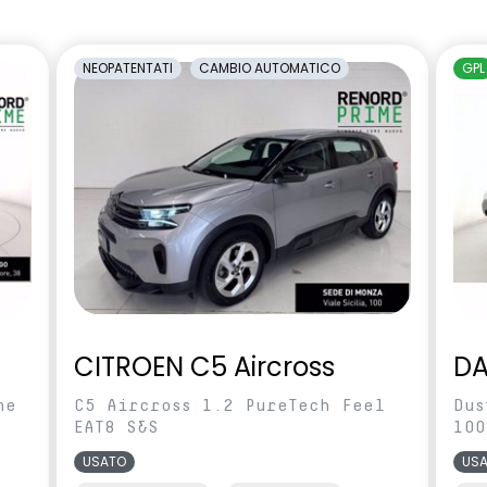
antiabbagliamento manuale
terali regolabili
Sedile conducente regolabile in
NEOPATENTATI
CAMBIO AUTOMATICO
GPL
te
altezza
essuto blu e nero
Sensori di parcheggio posteriori
ntrollo della
Sistema di rilevamento stato di
eumatici indiretto
vigilanza del conducente
abile in altezza e
Voltante multifunzione
CITROEN C5 Aircross
DA
ne
C5 Aircross 1.2 PureTech Feel
Dus
EAT8 S&S
100
USATO
US