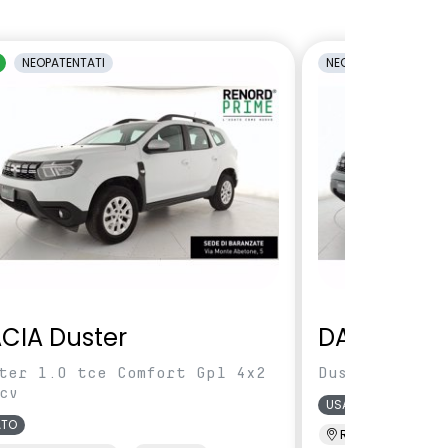
NEOPATENTATI
NEOPATENTATI
CIA Duster
DACIA Dus
ter 1.0 tce Comfort Gpl 4x2
Duster 1.0 TC
cv
USATO
ATO
Renord Baranza