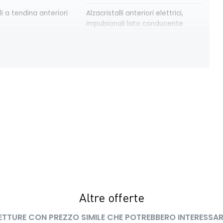
li a tendina anteriori
Alzacristalli anteriori elettrici,
impulsionali lato conducente
teriore con vano
Cerchi da 16”
trica delle porte
Cruise Control
ning avviso distanza
Driver display con schermo TFT
da 3,5''
ll soggetto alla
Firma luminosa pixelata con fari
 di rete compatibile
full LED
G in base al veicolo
 del bagagliaio
Intelligent speed assistance ISA
re warning avviso
Luci diurne a LED con firma
 linea con Lane Keep
luminosa
Altre offerte
ETTURE CON PREZZO SIMILE CHE POTREBBERO INTERESSAR
altabile frazionabile
Retrovisore interno con