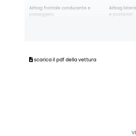
Airbag frontale conducente e
Airbag latera
passeggero
e posteriori
Alzacristalli elettrici posteriori
Bracciolo an
portaoggetti
Chiave pieghevole a 3 pulsanti
Chiusura elet
Design cerchi flexwheel ATARA
Distance war
scarica il pdf della vettura
di sicurezza
Eco Mode
Emergency ca
disponibilità
2G/3G o 4G/5
HARM02
Illuminazione
Kit riparazione pneumatici
Lane departu
superamento
Assist
V
Lunotto termico
Panchetta rib