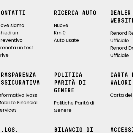
CONTATTI
RICERCA AUTO
DEALER
WEBSIT
ove siamo
Nuove
hiedi un
Km 0
Renord R
reventivo
Auto usate
Ufficiale
renota un test
Renord D
rive
Ufficiale
TRASPARENZA
POLITICA
CARTA 
ASSICURATIVA
PARITÀ DI
VALORI
GENERE
nformativa Ivass
Carta dei 
obilize Financial
Politiche Parità di
ervices
Genere
D.LGS.
BILANCIO DI
ACCESS