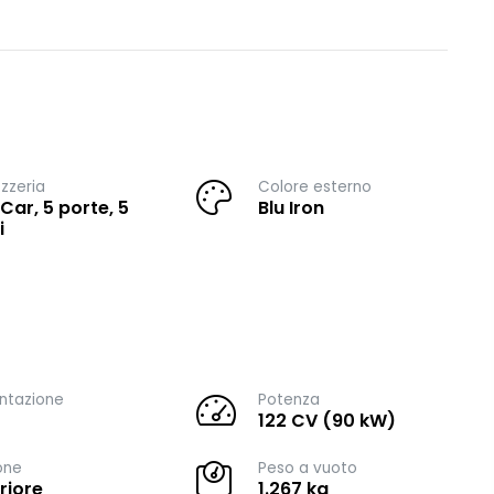
zzeria
Colore esterno
 Car, 5 porte, 5
Blu Iron
i
ntazione
Potenza
122 CV (90 kW)
one
Peso a vuoto
riore
1.267 kg