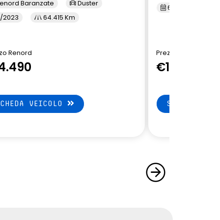
enord Baranzate
Duster
6/2023
6
/2023
64.415 Km
zo Renord
Prezzo Renord
4.490
€14.490
SCHEDA VEICOLO
SCHEDA VEI