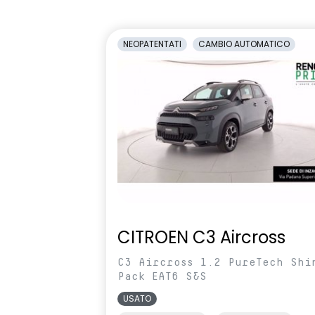
1/3-2/3
Retrovisori esterni in tinta
Retrovisori la
NEOPATENTATI
CAMBIO AUTOMATICO
carrozzeria
elettricamen
Sedili con sistema isofix
Selleria in t
Shark Antenna
Sistema di co
pressione pn
Volante in pelle TEP
Volante regol
profondità
CITROEN C3 Aircross
C3 Aircross 1.2 PureTech Shi
Pack EAT6 S&S
USATO