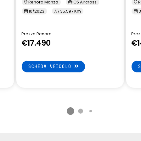
Renord Monza
C5 Aircross
R
10/2023
35.597 Km
3
Prezzo Renord
Prez
€17.490
€1
SCHEDA VEICOLO