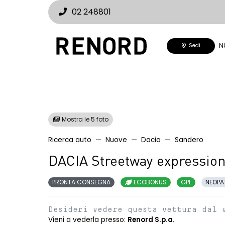
02 248801
N
Sedi
Mostra le 5 foto
Ricerca auto
Nuove
Dacia
Sandero
DACIA Streetway expressio
PRONTA CONSEGNA
ECOBONUS
GPL
NEOPA
Desideri vedere questa vettura dal 
Vieni a vederla presso:
Renord S.p.a.