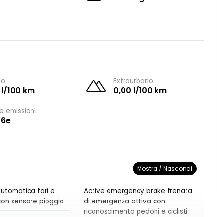
no
Extraurbano
 l/100 km
0,00 l/100 km
e emissioni
 6e
Mostra / Nascondi
utomatica fari e
Active emergency brake frenata
i con sensore pioggia
di emergenza attiva con
riconoscimento pedoni e ciclisti