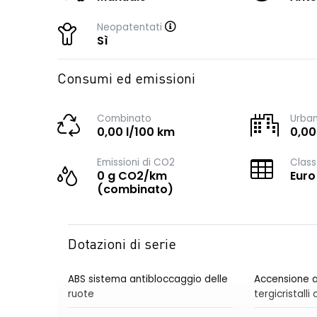
Neopatentati
Sì
Consumi ed emissioni
Combinato
Urba
0,00 l/100 km
0,00
Emissioni di CO2
Class
0 g CO2/km
Euro
(combinato)
Dotazioni di serie
ABS sistema antibloccaggio delle
Accensione a
ruote
tergicristall