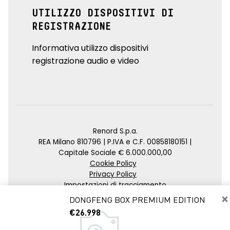
UTILIZZO DISPOSITIVI DI
REGISTRAZIONE
Informativa utilizzo dispositivi
registrazione audio e video
Renord S.p.a.
REA Milano 810796 | P.IVA e C.F. 00858180151 |
Capitale Sociale € 6.000.000,00
Cookie Policy
Privacy Policy
Impostazioni di tracciamento
×
DONGFENG BOX PREMIUM EDITION
Credits
€26.998
Agenzia SEO