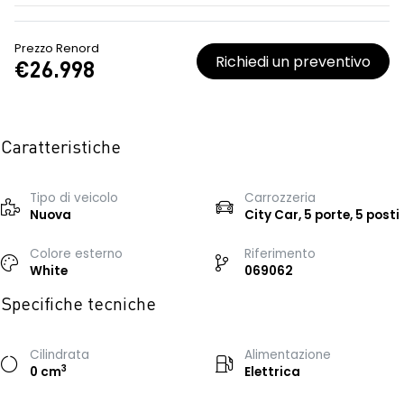
Prezzo Renord
Richiedi un preventivo
€26.998
Caratteristiche
Tipo di veicolo
Carrozzeria
Nuova
City Car, 5 porte, 5 posti
Colore esterno
Riferimento
White
069062
Specifiche tecniche
Cilindrata
Alimentazione
3
0 cm
Elettrica