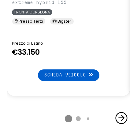
extreme hybrid 155
PRONTA CONSEGNA
Presso Terzi
Bigster
Prezzo di Listino
P
€33.150
SCHEDA VEICOLO