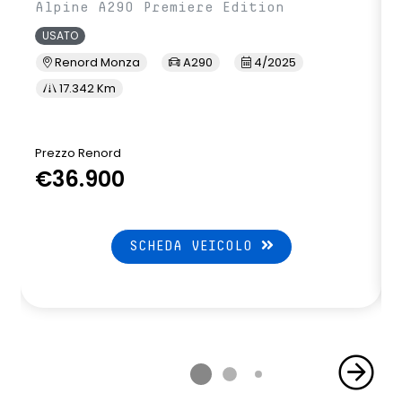
Alpine A290 Premiere Edition
USATO
Renord Monza
A290
4/2025
17.342 Km
Prezzo Renord
P
€36.900
SCHEDA VEICOLO