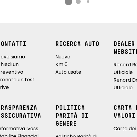
CONTATTI
RICERCA AUTO
DEALER
WEBSIT
ove siamo
Nuove
hiedi un
Km 0
Renord R
reventivo
Auto usate
Ufficiale
renota un test
Renord D
rive
Ufficiale
TRASPARENZA
POLITICA
CARTA 
ASSICURATIVA
PARITÀ DI
VALORI
GENERE
nformativa Ivass
Carta dei 
obilize Financial
Politiche Parità di