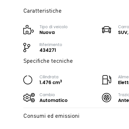
Caratteristiche
Tipo di veicolo
Carro
Nuova
SUV,
Riferimento
434271
Specifiche tecniche
Cilindrata
Alime
3
1.476 cm
Elet
Cambio
Trazi
Automatico
Ante
Consumi ed emissioni