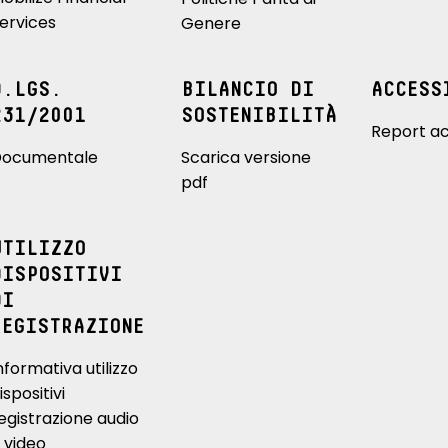
ervices
Genere
D.LGS.
BILANCIO DI
ACCESS
231/2001
SOSTENIBILITÀ
Report ac
ocumentale
Scarica versione
pdf
UTILIZZO
DISPOSITIVI
DI
REGISTRAZIONE
nformativa utilizzo
ispositivi
egistrazione audio
 video