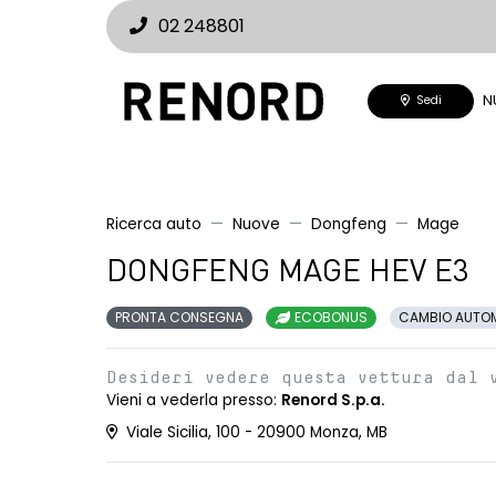
02 248801
N
Sedi
Ricerca auto
Nuove
Dongfeng
Mage
DONGFENG MAGE HEV E3
PRONTA CONSEGNA
ECOBONUS
CAMBIO AUTO
Desideri vedere questa vettura dal 
Vieni a vederla presso:
Renord S.p.a.
Viale Sicilia, 100 - 20900 Monza, MB