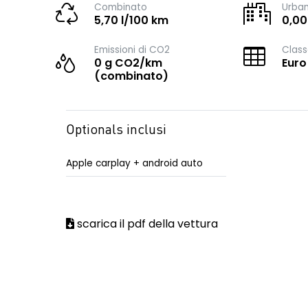
Combinato
Urba
5,70 l/100 km
0,00
Emissioni di CO2
Class
0 g CO2/km
Euro
(combinato)
Optionals inclusi
Apple carplay + android auto
scarica il pdf della vettura