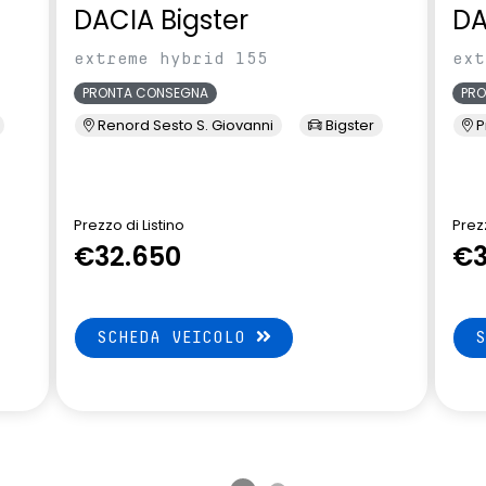
DACIA Bigster
DA
extreme hybrid 155
ext
PRONTA CONSEGNA
PR
Renord Sesto S. Giovanni
Bigster
P
Prezzo di Listino
Prezz
€32.650
€3
SCHEDA VEICOLO