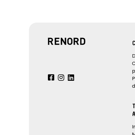
D
C
p
P
d
I
M