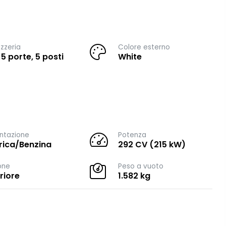
zzeria
Colore esterno
 5 porte, 5 posti
White
ntazione
Potenza
trica/Benzina
292 CV (215 kW)
one
Peso a vuoto
riore
1.582 kg