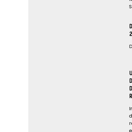
S
D
I
d
r
e