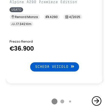
Alpine A290 Premiere Edition
USATO
Renord Monza
A290
4/2025
17.342 Km
Prezzo Renord
P
€36.900
SCHEDA VEICOLO