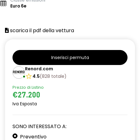
Classe emissioni
Euro 6e
scarica il pdf della vettura
Inserisci permuta
Renord.com
4.5
(
828
totale
)
Prezzo di Listino
€27.200
Iva Esposta
SONO INTERESSATO A:
Preventivo