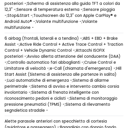
posteriori -;Schermo di assistenza alla guida TFT a colori da
12,3" -;Sensore di temperatura esterna -;Sensore pioggia
-;Stop&Start -;Touchscreen da 12,3" con Apple CarPlay® e
Android Auto® -;Volante multifunzione -;Volante
multifunzione -
6 airbag (frontali, laterali e a tendina) -;ABS + EBD + Brake
Assist -;Active Ride Control + Active Trace Control + Traction
Control + Vehicle Dynamic Control -;Attacchi ISOFIX
posteriori -;Avviso allerta attenzione del conducente (DAA)
-;Controllo automatico fari abbaglianti -;Cruise Control e
Limitatore di velocità -;e-Call (chiamata d'emergenza) -;Hill
Start Assist (Sistema di assistenza alle partenze in salita)
-;Luci automatiche di emergenza -;Sistema di allarme
perimetrale -;Sistema di avviso e intervento cambio corsia
involontario -;Sistema di frenata intelligente con
riconoscimento pedoni e ciclisti -;Sistema di monitoraggio
pressione pneumatici (TPMS) -;Sistema di rilevamento
segnaletica stradale -
Alette parasole anteriori con specchietto di cortesia
(guidatore e passeggero) -;Bagagliaio con doppio fondo