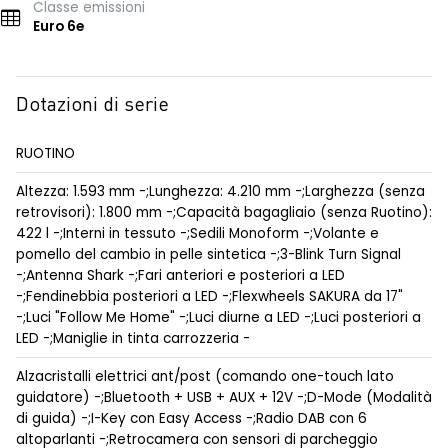
Classe emissioni
Euro 6e
Dotazioni di serie
RUOTINO
Altezza: 1.593 mm -;Lunghezza: 4.210 mm -;Larghezza (senza
retrovisori): 1.800 mm -;Capacità bagagliaio (senza Ruotino):
422 l -;Interni in tessuto -;Sedili Monoform -;Volante e
pomello del cambio in pelle sintetica -;3-Blink Turn Signal
-;Antenna Shark -;Fari anteriori e posteriori a LED
-;Fendinebbia posteriori a LED -;Flexwheels SAKURA da 17"
-;Luci "Follow Me Home" -;Luci diurne a LED -;Luci posteriori a
LED -;Maniglie in tinta carrozzeria -
Alzacristalli elettrici ant/post (comando one-touch lato
guidatore) -;Bluetooth + USB + AUX + 12V -;D-Mode (Modalità
di guida) -;I-Key con Easy Access -;Radio DAB con 6
altoparlanti -;Retrocamera con sensori di parcheggio