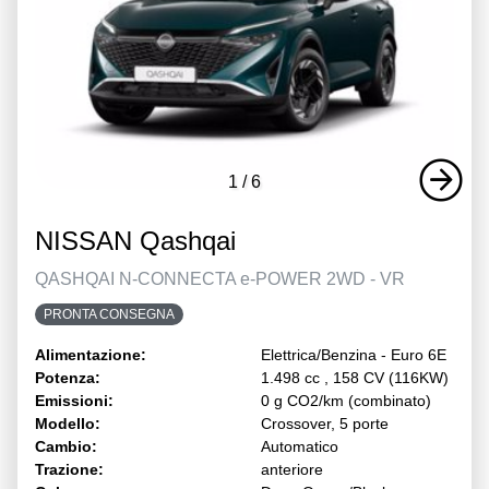
1
/
6
NISSAN Qashqai
QASHQAI N-CONNECTA e-POWER 2WD - VR
PRONTA CONSEGNA
Alimentazione:
Elettrica/Benzina - Euro 6E
Potenza:
1.498 cc , 158 CV (116KW)
Emissioni:
0 g CO2/km (combinato)
Modello:
Crossover, 5 porte
Cambio:
Automatico
Trazione:
anteriore