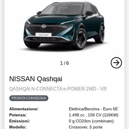
1
/
6
NISSAN Qashqai
QASHQAI N-CONNECTA e-POWER 2WD - VR
PRONTA CONSEGNA
Alimentazione:
Elettrica/Benzina - Euro 6E
Potenza:
1.498 cc , 158 CV (116KW)
Emissioni:
0 g CO2/km (combinato)
Modello:
Crossover, 5 porte