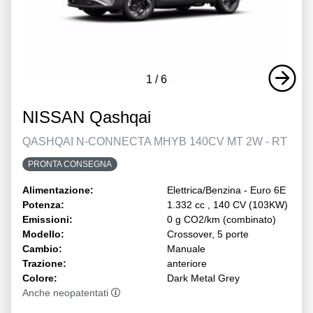
1
/
6
NISSAN Qashqai
QASHQAI N-CONNECTA MHYB 140CV MT 2W - RT
PRONTA CONSEGNA
Alimentazione:
Elettrica/Benzina - Euro 6E
Potenza:
1.332 cc , 140 CV (103KW)
Emissioni:
0 g CO2/km (combinato)
Modello:
Crossover, 5 porte
Cambio:
Manuale
Trazione:
anteriore
Colore:
Dark Metal Grey
Anche neopatentati