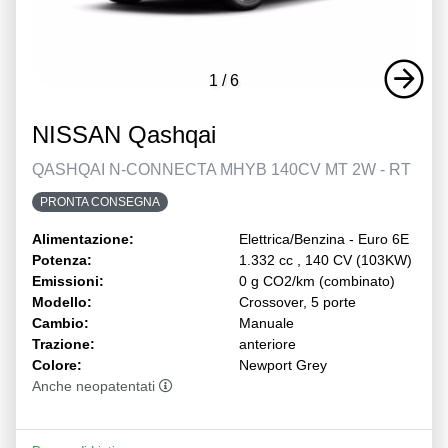
1
/
6
NISSAN Qashqai
QASHQAI N-CONNECTA MHYB 140CV MT 2W - RT
PRONTA CONSEGNA
Alimentazione:
Elettrica/Benzina - Euro 6E
Potenza:
1.332 cc , 140 CV (103KW)
Emissioni:
0 g CO2/km (combinato)
Modello:
Crossover, 5 porte
Cambio:
Manuale
Trazione:
anteriore
Colore:
Newport Grey
Anche neopatentati