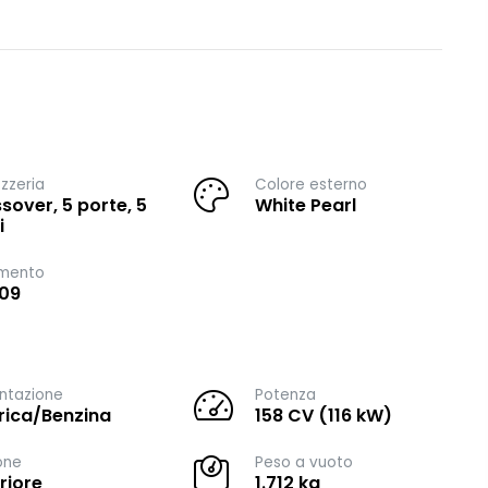
zzeria
Colore esterno
sover, 5 porte, 5
White Pearl
i
imento
09
ntazione
Potenza
trica/Benzina
158 CV (116 kW)
one
Peso a vuoto
riore
1.712 kg