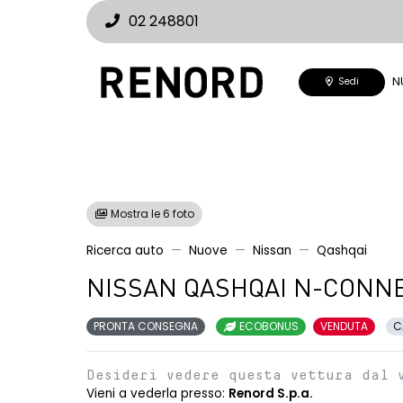
02 248801
N
Sedi
Mostra le 6 foto
Ricerca auto
Nuove
Nissan
Qashqai
NISSAN QASHQAI N-CONNE
PRONTA CONSEGNA
ECOBONUS
VENDUTA
C
Desideri vedere questa vettura dal 
Vieni a vederla presso:
Renord S.p.a.