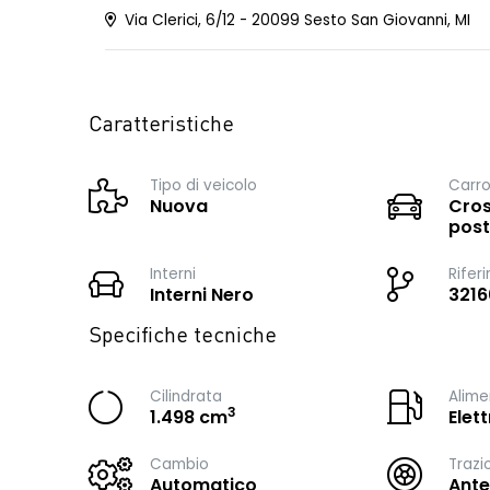
Via Clerici, 6/12 - 20099 Sesto San Giovanni, MI
Caratteristiche
Tipo di veicolo
Carro
Nuova
Cros
post
Interni
Rifer
Interni Nero
3216
Specifiche tecniche
Cilindrata
Alime
3
1.498 cm
Elet
Cambio
Trazi
Automatico
Ante