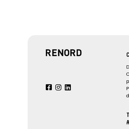
D
C
p
P
d