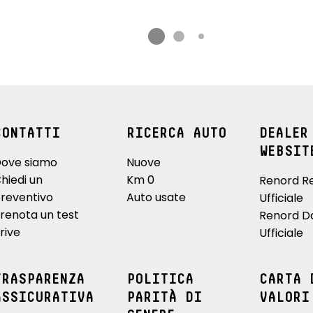
CONTATTI
RICERCA AUTO
DEALER
WEBSIT
ove siamo
Nuove
hiedi un
Km 0
Renord R
reventivo
Auto usate
Ufficiale
renota un test
Renord D
rive
Ufficiale
TRASPARENZA
POLITICA
CARTA 
ASSICURATIVA
PARITÀ DI
VALORI