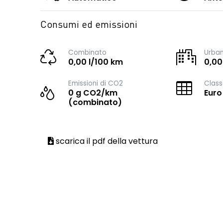
Consumi ed emissioni
Combinato
Urba
0,00 l/100 km
0,00
Emissioni di CO2
Class
0 g CO2/km
Euro
(combinato)
scarica il pdf della vettura