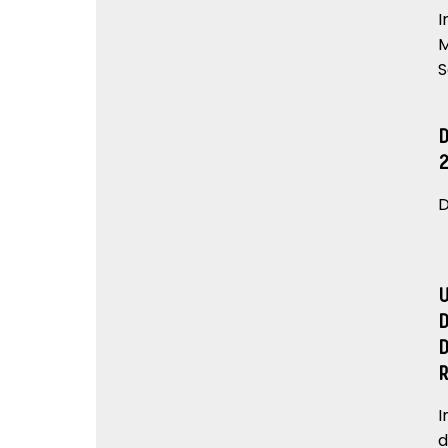
I
M
S
D
I
d