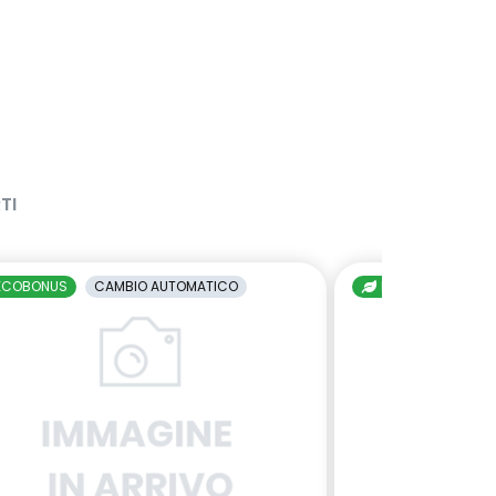
TI
ECOBONUS
CAMBIO AUTOMATICO
ECOBONUS
C