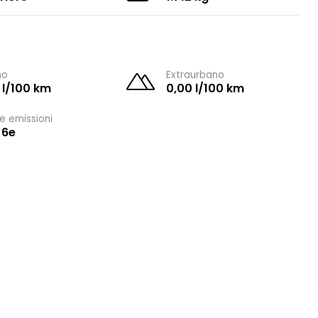
no
Extraurbano
 l/100 km
0,00 l/100 km
e emissioni
 6e