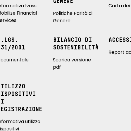
GENERE
nformativa Ivass
Carta dei 
obilize Financial
Politiche Parità di
ervices
Genere
D.LGS.
BILANCIO DI
ACCESS
231/2001
SOSTENIBILITÀ
Report ac
ocumentale
Scarica versione
pdf
UTILIZZO
DISPOSITIVI
DI
REGISTRAZIONE
nformativa utilizzo
ispositivi