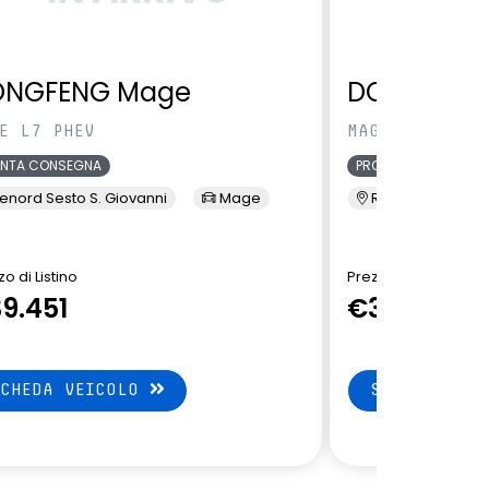
ONGFENG Mage
DONGFENG
E L7 PHEV
MAGE L7 PHEV
ONTA CONSEGNA
PRONTA CONSEGNA
enord Sesto S. Giovanni
Mage
Renord Sesto S. 
o di Listino
Prezzo di Listino
9.451
€39.451
SCHEDA VEICOLO
SCHEDA VEI