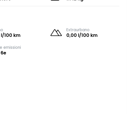
no
Extraurbano
 l/100 km
0,00 l/100 km
e emissioni
 6e