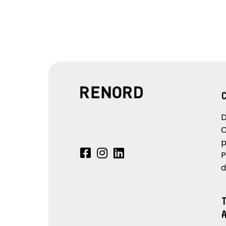
D
C
p
P
d