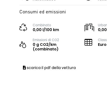
Consumi ed emissioni
Combinato
Urba
0,00 l/100 km
0,00
Emissioni di CO2
Class
0 g CO2/km
Euro
(combinato)
scarica il pdf della vettura