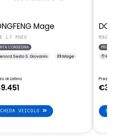
ONGFENG Mage
DONGFENG
E L7 PHEV
MAGE L7 PHEV
ONTA CONSEGNA
PRONTA CONSEGNA
enord Sesto S. Giovanni
Mage
Renord Sesto S. 
o di Listino
Prezzo di Listino
9.451
€39.451
SCHEDA VEICOLO
SCHEDA VEI