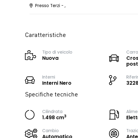
Presso Terzi - ,
Caratteristiche
Tipo di veicolo
Carro
Nuova
Cros
post
Interni
Rifer
Interni Nero
3228
Specifiche tecniche
Cilindrata
Alime
3
1.498 cm
Elet
Cambio
Trazi
Automatico
Ante