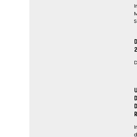
I
M
S
D
I
d