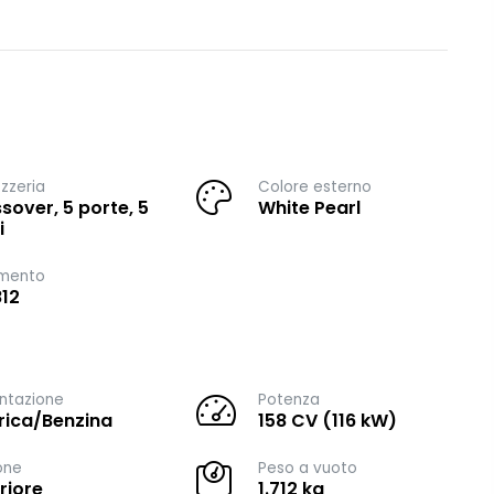
zzeria
Colore esterno
sover, 5 porte, 5
White Pearl
i
imento
12
ntazione
Potenza
trica/Benzina
158 CV (116 kW)
one
Peso a vuoto
riore
1.712 kg