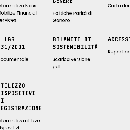
GENERE
nformativa Ivass
Carta dei 
obilize Financial
Politiche Parità di
ervices
Genere
D.LGS.
BILANCIO DI
ACCESS
231/2001
SOSTENIBILITÀ
Report ac
ocumentale
Scarica versione
pdf
UTILIZZO
DISPOSITIVI
DI
REGISTRAZIONE
nformativa utilizzo
ispositivi