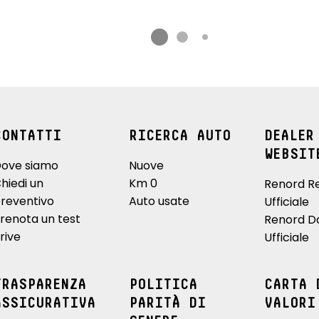
CONTATTI
RICERCA AUTO
DEALER
WEBSIT
ove siamo
Nuove
hiedi un
Km 0
Renord R
reventivo
Auto usate
Ufficiale
renota un test
Renord D
rive
Ufficiale
TRASPARENZA
POLITICA
CARTA 
ASSICURATIVA
PARITÀ DI
VALORI