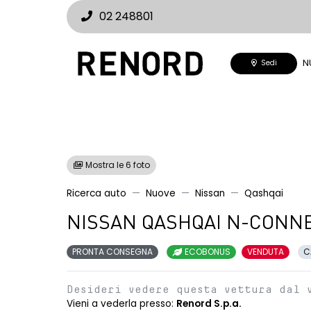
02 248801
N
Sedi
Mostra le 6 foto
Ricerca auto
Nuove
Nissan
Qashqai
NISSAN QASHQAI N-CONNE
PRONTA CONSEGNA
ECOBONUS
VENDUTA
C
Desideri vedere questa vettura dal 
Vieni a vederla presso:
Renord S.p.a.