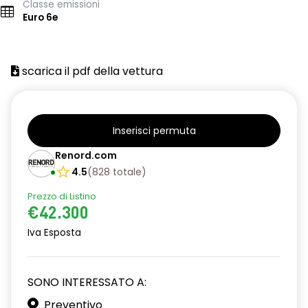
Classe emissioni
Euro 6e
scarica il pdf della vettura
Inserisci permuta
Renord.com
4.5
(
828
totale
)
Prezzo di Listino
€42.300
Iva Esposta
SONO INTERESSATO A:
Preventivo