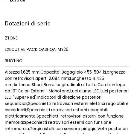
Euro 6e
Dotazioni di serie
2TONE
EXECUTIVE PACK QASHQAI MY26
RUOTINO
Altezza 1.625 mm;Capacita' Bagagliaio 455-504 l;Larghezza
con retrovisori aperti 2.084 mm;Lunghezza 4.425
mm;Antenna Shark;Barre longitudinali al tetto;Cerchi in lega
da 19";Colori Esterni - Monotone;Luci diurne LED;Luci posteriori
LED "Super Red";Indicatori di direzione posteriori
sequenziali;Specchietti retrovisori esterni elettrici regolabili e
riscaldabili;Specchietti retrovisori esterni ripiegabili
elettricamente;Specchietti retrovisori esterni con funzione
memoria;Specchietti retrovisori esterni con funzione
retromarcia;Tergicristalli con sensore pioggia;Vetri posteriori