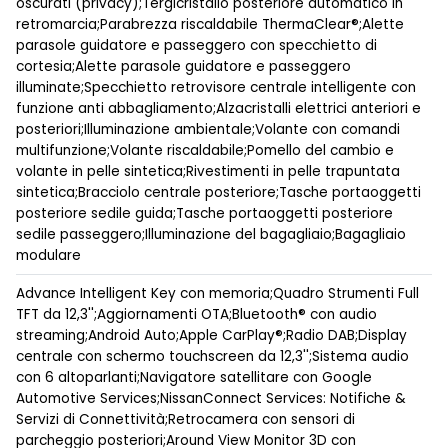
oscurati (privacy);Tergicristallo posteriore automatico in
retromarcia;Parabrezza riscaldabile ThermaClear®;Alette
parasole guidatore e passeggero con specchietto di
cortesia;Alette parasole guidatore e passeggero
illuminate;Specchietto retrovisore centrale intelligente con
funzione anti abbagliamento;Alzacristalli elettrici anteriori e
posteriori;Illuminazione ambientale;Volante con comandi
multifunzione;Volante riscaldabile;Pomello del cambio e
volante in pelle sintetica;Rivestimenti in pelle trapuntata
sintetica;Bracciolo centrale posteriore;Tasche portaoggetti
posteriore sedile guida;Tasche portaoggetti posteriore
sedile passeggero;Illuminazione del bagagliaio;Bagagliaio
modulare
Advance Intelligent Key con memoria;Quadro Strumenti Full
TFT da 12,3'';Aggiornamenti OTA;Bluetooth® con audio
streaming;Android Auto;Apple CarPlay®;Radio DAB;Display
centrale con schermo touchscreen da 12,3'';Sistema audio
con 6 altoparlanti;Navigatore satellitare con Google
Automotive Services;NissanConnect Services: Notifiche &
Servizi di Connettività;Retrocamera con sensori di
parcheggio posteriori;Around View Monitor 3D con