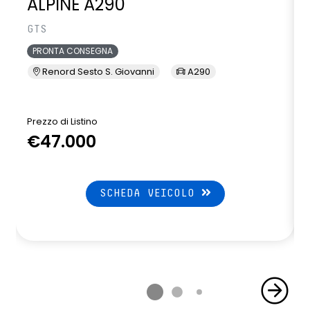
ALPINE A290
GTS
PRONTA CONSEGNA
Renord Sesto S. Giovanni
A290
Prezzo di Listino
P
€47.000
SCHEDA VEICOLO