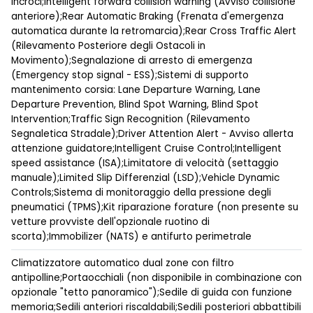
incroci;Intelligent forward collision warning (Avviso collisione
anteriore);Rear Automatic Braking (Frenata d'emergenza
automatica durante la retromarcia);Rear Cross Traffic Alert
(Rilevamento Posteriore degli Ostacoli in
Movimento);Segnalazione di arresto di emergenza
(Emergency stop signal - ESS);Sistemi di supporto
mantenimento corsia: Lane Departure Warning, Lane
Departure Prevention, Blind Spot Warning, Blind Spot
Intervention;Traffic Sign Recognition (Rilevamento
Segnaletica Stradale);Driver Attention Alert - Avviso allerta
attenzione guidatore;Intelligent Cruise Control;Intelligent
speed assistance (ISA);Limitatore di velocità (settaggio
manuale);Limited Slip Differenzial (LSD);Vehicle Dynamic
Controls;Sistema di monitoraggio della pressione degli
pneumatici (TPMS);Kit riparazione forature (non presente su
vetture provviste dell'opzionale ruotino di
scorta);Immobilizer (NATS) e antifurto perimetrale
Climatizzatore automatico dual zone con filtro
antipolline;Portaocchiali (non disponibile in combinazione con
opzionale "tetto panoramico");Sedile di guida con funzione
memoria;Sedili anteriori riscaldabili;Sedili posteriori abbattibili