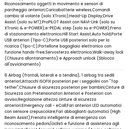
Riconoscimento oggetti in movimento e sensori di
parcheggio anteriori;Caricabatterie wireless;Comandi
cambio al volante (solo XTronic);Head-Up Display;Drive
Assist (solo su MT);ProPILOT Assist con NAVI-Link (solo su
XTronic & e-POWER);e-PEDAL step (solo su e-POWER);Freno
di stazionamento elettronico;Hill Start Assist;Auto hold;Porte
USB anteriori (Tipo-C);Porte USB posteriori solo per la
ricarica (Tipo-C);Portellone bagagliaio elettronico con
funzione hands-free;Servosterzo elettronico;Walk-away lock
(Chiusura allontanamento) e Approach unlock (Sblocco
all'avvicinamento)
6 Airbag (frontali, laterali e a tendina), 1 airbag tra sedili
anteriori;Attacchi ISOFIX posteriori per i seggiolini con "Top
tether";Chiusure di sicurezza posteriori per bambini;Cinture di
Sicurezza con Pretensionatori Anteriori e Posteriori con
avviso;Regolazione altezza cinture di sicurezza
anteriori;Emergency call - eCall;Fari anteriori LED automatici
con sensore crepuscolare;Fari abbaglianti automatici (High
Beam Assist);Frenata intelligente di emergenza con
riconoscimento pedoni/ciclisti e funzione di assistenza agli