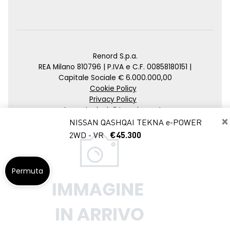
Renord S.p.a.
REA Milano 810796 | P.IVA e C.F. 00858180151 |
Capitale Sociale € 6.000.000,00
Cookie Policy
Privacy Policy
Impostazioni di tracciamento
×
NISSAN QASHQAI TEKNA e-POWER
Credits
2WD - VR
€45.300
Agenzia SEO
Permuta