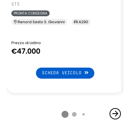
GTS
PRONTA CONSEGNA
Renord Sesto S. Giovanni
A290
Prezzo di Listino
P
€47.000
SCHEDA VEICOLO