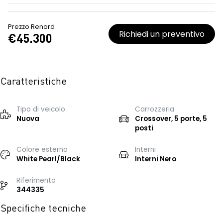
Prezzo Renord
Richiedi un preventivo
€45.300
Caratteristiche
Tipo di veicolo
Carrozzeria
Nuova
Crossover, 5 porte, 5
posti
Colore esterno
Interni
White Pearl/Black
Interni Nero
Riferimento
344335
Specifiche tecniche