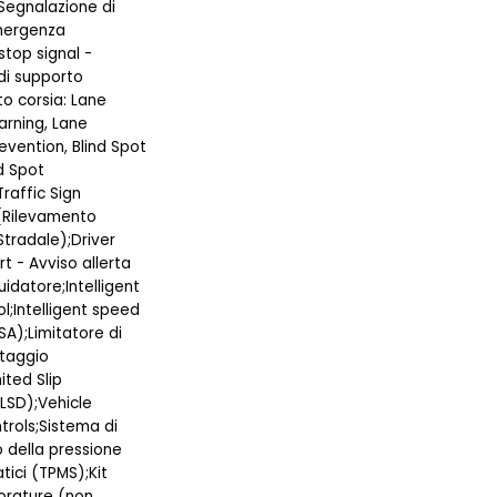
egnalazione di
mergenza
top signal -
di supporto
 corsia: Lane
rning, Lane
evention, Blind Spot
d Spot
Traffic Sign
(Rilevamento
Stradale);Driver
rt - Avviso allerta
idatore;Intelligent
l;Intelligent speed
SA);Limitatore di
ttaggio
ited Slip
(LSD);Vehicle
rols;Sistema di
 della pressione
tici (TPMS);Kit
forature (non