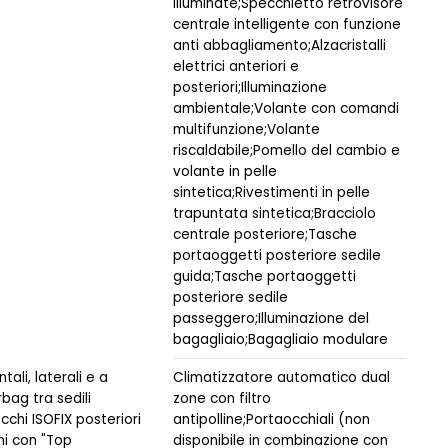
illuminate;Specchietto retrovisore
centrale intelligente con funzione
anti abbagliamento;Alzacristalli
elettrici anteriori e
posteriori;Illuminazione
ambientale;Volante con comandi
multifunzione;Volante
riscaldabile;Pomello del cambio e
volante in pelle
sintetica;Rivestimenti in pelle
trapuntata sintetica;Bracciolo
centrale posteriore;Tasche
portaoggetti posteriore sedile
guida;Tasche portaoggetti
posteriore sedile
passeggero;Illuminazione del
bagagliaio;Bagagliaio modulare
tali, laterali e a
Climatizzatore automatico dual
rbag tra sedili
zone con filtro
acchi ISOFIX posteriori
antipolline;Portaocchiali (non
ini con "Top
disponibile in combinazione con