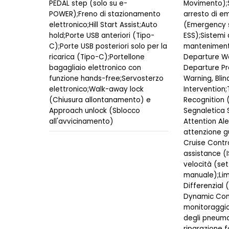
PEDAL step (solo su e-
Movimento);S
POWER);Freno di stazionamento
arresto di e
elettronico;Hill Start Assist;Auto
(Emergency s
hold;Porte USB anteriori (Tipo-
ESS);Sistemi 
C);Porte USB posteriori solo per la
mantenimento
ricarica (Tipo-C);Portellone
Departure Wa
bagagliaio elettronico con
Departure Pr
funzione hands-free;Servosterzo
Warning, Blin
elettronico;Walk-away lock
Intervention;
(Chiusura allontanamento) e
Recognition 
Approach unlock (Sblocco
Segnaletica 
all'avvicinamento)
Attention Ale
attenzione gu
Cruise Contro
assistance (I
velocità (se
manuale);Lim
Differenzial 
Dynamic Cont
monitoraggio
degli pneuma
riparazione 