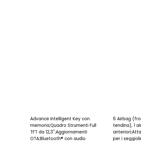
Advance Intelligent Key con
6 Airbag (fron
memoria;Quadro Strumenti Full
tendina), 1 ai
TFT da 12,3'';Aggiornamenti
anteriori;Att
OTA;Bluetooth® con audio
per i seggiol