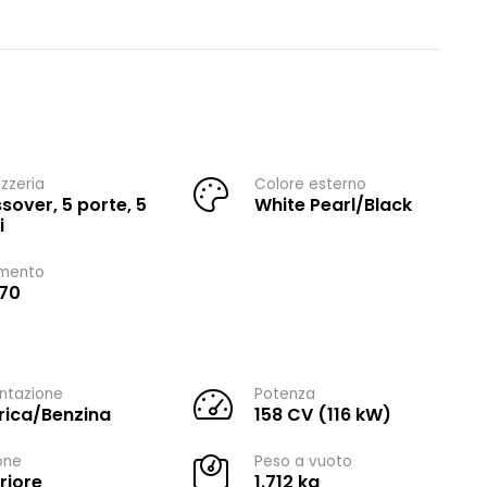
zzeria
Colore esterno
sover, 5 porte, 5
White Pearl/Black
i
imento
70
ntazione
Potenza
trica/Benzina
158 CV (116 kW)
one
Peso a vuoto
riore
1.712 kg