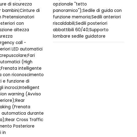
ure di sicurezza
opzionale "tetto
r bambini;Cinture di
panoramico");Sedile di guida con
n Pretensionatori
funzione memoria;Sedili anteriori
osteriori con
riscaldabili;Sedili posteriori
azione altezza
abbattibili 60/40;Supporto
curezza
lombare sedile guidatore
rgency call -
teriori LED automatici
crepuscolare;Fari
automatici (High
Frenata intelligente
a con riconoscimento
i e funzione di
i incroci;Intelligent
sion warning (Avviso
teriore);Rear
aking (Frenata
 automatica durante
a);Rear Cross Traffic
amento Posteriore
 in