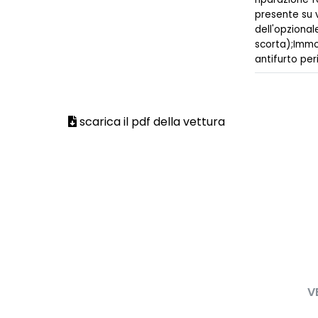
presente su 
dell'opzional
scorta);Immo
antifurto per
scarica il pdf della vettura
V