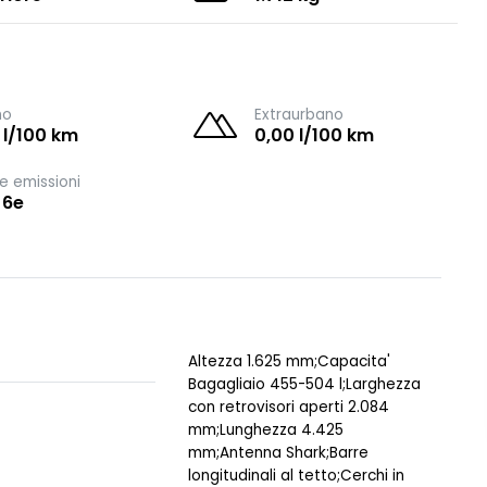
no
Extraurbano
 l/100 km
0,00 l/100 km
e emissioni
 6e
Altezza 1.625 mm;Capacita'
Bagagliaio 455-504 l;Larghezza
con retrovisori aperti 2.084
mm;Lunghezza 4.425
mm;Antenna Shark;Barre
longitudinali al tetto;Cerchi in