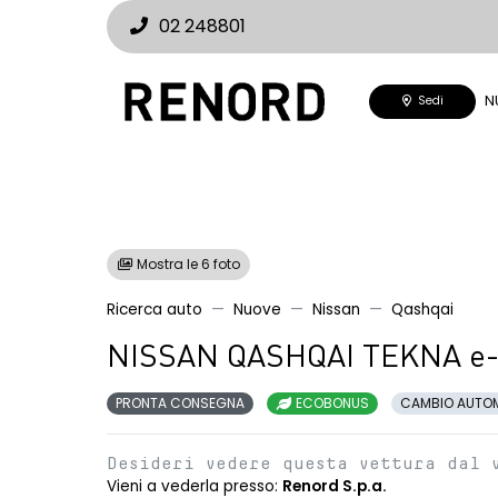
02 248801
N
Sedi
Mostra le 6 foto
Ricerca auto
Nuove
Nissan
Qashqai
NISSAN QASHQAI TEKNA e
PRONTA CONSEGNA
ECOBONUS
CAMBIO AUTO
Desideri vedere questa vettura dal 
Vieni a vederla presso:
Renord S.p.a.