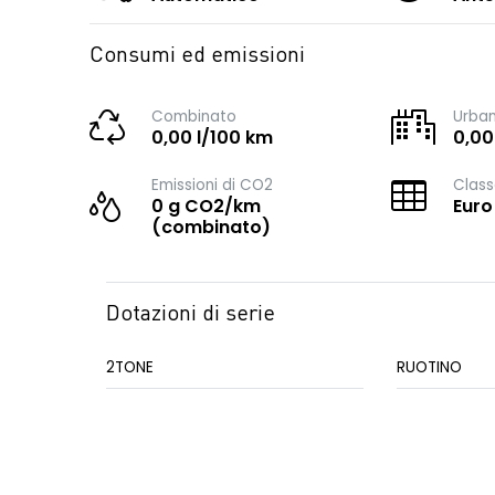
Consumi ed emissioni
Combinato
Urba
0,00 l/100 km
0,00
Emissioni di CO2
Class
0 g CO2/km
Euro
(combinato)
Dotazioni di serie
2TONE
RUOTINO