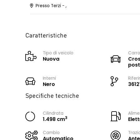
Presso Terzi - ,
Caratteristiche
Tipo di veicolo
Carro
Nuova
Cros
post
Interni
Rifer
Nero
3612
Specifiche tecniche
Cilindrata
Alime
3
1.498 cm
Elet
Cambio
Trazi
Automatico
Ante