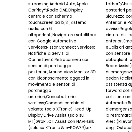
streaming;Android Auto;Apple
tether";Chius
CarPlay®;Radio DAB;Display
posteriori pe
centrale con schermo
Sicurezza co
touchscreen da 12,3'';Sistema
Anteriori e P
audio con 6
avviso;Regol
altoparlanti;Navigatore satellitare
cinture di si
con Google Automotive
anteriori;Eme
Services;NissanConnect Services:
eCall;Fari an
Notifiche & Servizi di
con sensore 
Connettività;Retrocamera con
abbaglianti 
sensori di parcheggio
Beam Assist);
posteriori;Around View Monitor 3D
di emergenz
con Riconoscimento oggetti in
pedoni/ciclist
movimento e sensori di
assistenza agl
parcheggio
forward colli
anteriori;Caricabatterie
collisione an
wireless;Comandi cambio al
Automatic Br
volante (solo XTronic);Head-Up
d'emergenza
Display;Drive Assist (solo su
la retromarci
MT);ProPILOT Assist con NAVI-Link
Alert (Rilev
(solo su XTronic & e-POWER);e-
degli Ostacoli