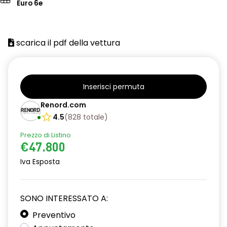
Euro 6e
scarica il pdf della vettura
Inserisci permuta
Renord.com
4.5
(
828
totale
)
Prezzo di Listino
€47.800
Iva Esposta
SONO INTERESSATO A:
Preventivo