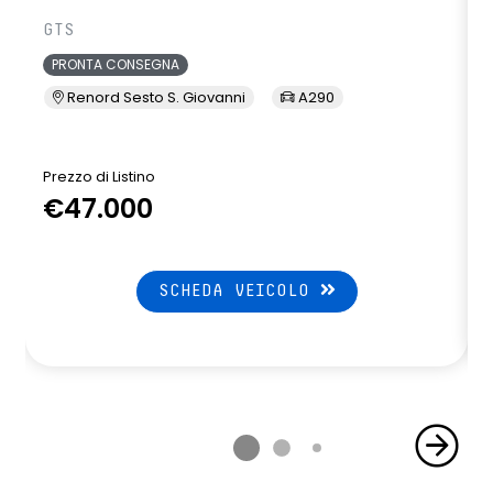
GTS
PRONTA CONSEGNA
Renord Sesto S. Giovanni
A290
Prezzo di Listino
P
€47.000
SCHEDA VEICOLO