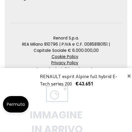
Renord S.p.a.
REA Milano 810796 | P.IVA e C.F. 00858180151 |
Capitale Sociale € 6.000.000,00
Cookie Policy
Privacy Policy
Impostazioni di tracciamento
×
RENAULT esprit Alpine full hybrid E-
Credits
Tech series 200
€43.651
Agenzia SEO
Permuta