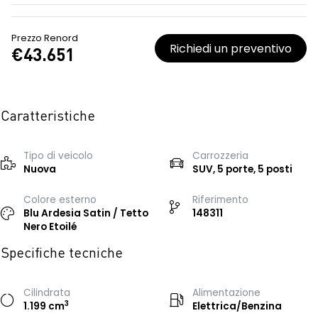
Prezzo Renord
Richiedi un preventivo
€43.651
Caratteristiche
Tipo di veicolo
Carrozzeria
Nuova
SUV, 5 porte, 5 posti
Colore esterno
Riferimento
Blu Ardesia Satin / Tetto
148311
Nero Etoilé
Specifiche tecniche
Cilindrata
Alimentazione
3
1.199 cm
Elettrica/Benzina