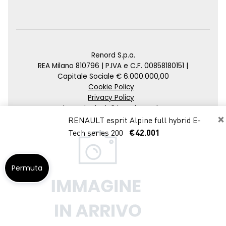
Renord S.p.a.
REA Milano 810796 | P.IVA e C.F. 00858180151 |
Capitale Sociale € 6.000.000,00
Cookie Policy
Privacy Policy
Impostazioni di tracciamento
×
RENAULT esprit Alpine full hybrid E-
Credits
Tech series 200
€42.001
Agenzia SEO
Permuta