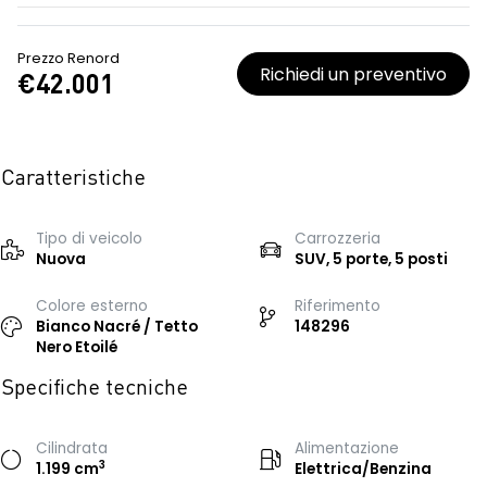
Prezzo Renord
Richiedi un preventivo
€42.001
Caratteristiche
Tipo di veicolo
Carrozzeria
Nuova
SUV, 5 porte, 5 posti
Colore esterno
Riferimento
Bianco Nacré / Tetto
148296
Nero Etoilé
Specifiche tecniche
Cilindrata
Alimentazione
3
1.199 cm
Elettrica/Benzina