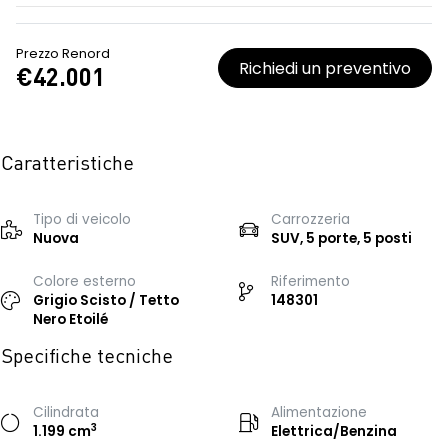
Prezzo Renord
Richiedi un preventivo
€42.001
Caratteristiche
Tipo di veicolo
Carrozzeria
Nuova
SUV, 5 porte, 5 posti
Colore esterno
Riferimento
Grigio Scisto / Tetto
148301
Nero Etoilé
Specifiche tecniche
Cilindrata
Alimentazione
3
1.199 cm
Elettrica/Benzina