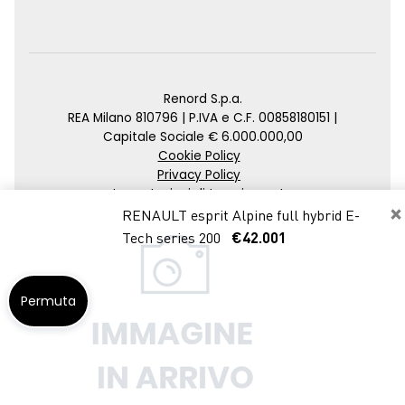
Renord S.p.a.
REA Milano 810796 | P.IVA e C.F. 00858180151 |
Capitale Sociale € 6.000.000,00
Cookie Policy
Privacy Policy
Impostazioni di tracciamento
×
RENAULT esprit Alpine full hybrid E-
Credits
Tech series 200
€42.001
Agenzia SEO
Permuta